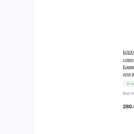
ВД00
сороч
Барв
для 
В на
Код т
280.