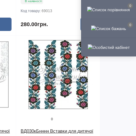
В наявності
0
Код товару:
69013
280.00грн.
0
0
тячої
ВД030кБнннн Вставки для дитячої