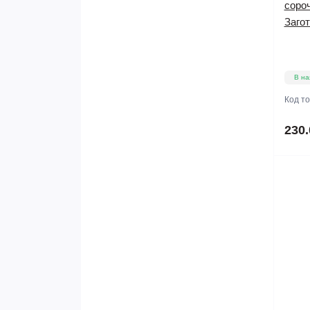
соро
Заго
В на
Код т
230.