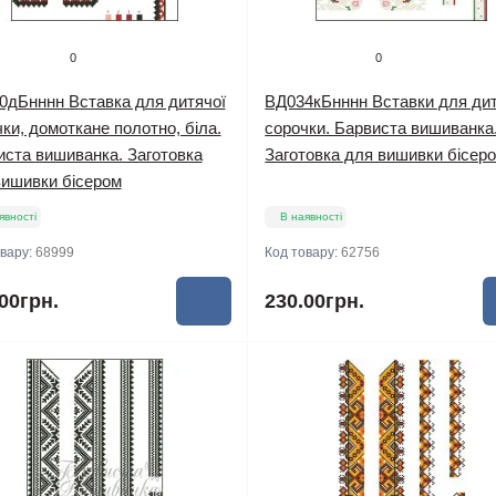
0
0
0дБнннн Вставка для дитячої
ВД034кБнннн Вставки для дит
ки, домоткане полотно, біла.
сорочки. Барвиста вишиванка
иста вишиванка. Заготовка
Заготовка для вишивки бісер
вишивки бісером
явності
В наявності
овару:
68999
Код товару:
62756
00грн.
230.00грн.