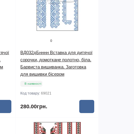
0
ячої
ВД032дБнннн Вставка для дитячої
.
сорочки, домоткане полотно, біла.
ом
Барвиста вишиванка. Заготовка
для вишивки бісером
В наявності
Код товару:
69021
280.00грн.