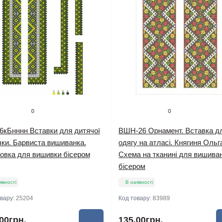
0
0
6кБнннн Вставки для дитячої
ВШН-26 Орнамент. Вставка д
чки. Барвиста вишиванка.
одягу на атласі. Княгиня Ольг
товка для вишивки бісером
Схема на тканині для вишива
бісером
явності
В наявності
овару:
25204
Код товару:
83989
00грн.
135.00грн.