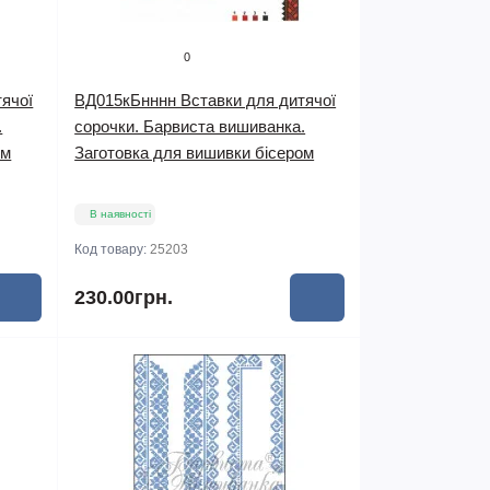
0
ячої
ВД015кБнннн Вставки для дитячої
.
сорочки. Барвиста вишиванка.
ом
Заготовка для вишивки бісером
В наявності
Код товару:
25203
230.00грн.