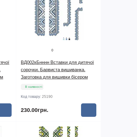
0
ячої
ВД002кБнннн Вставки для дитячої
.
сорочки. Барвиста вишиванка.
ом
Заготовка для вишивки бісером
В наявності
Код товару:
25190
230.00грн.