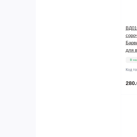
ВД01
сороч
Барв
для 
В на
Код т
280.