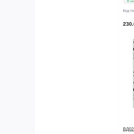
В на
Код т
230.
ВД02