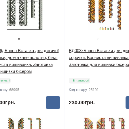
0
0
6дБнннн Вставка для дитячої
ВД003кБнннн Вставки для дит
ки, домоткане полотно, біла.
сорочки. Барвиста вишиванка
иста вишиванка. Заготовка
Заготовка для вишивки бісер
вишивки бісером
явності
В наявності
овару:
68995
Код товару:
25191
00грн.
230.00грн.