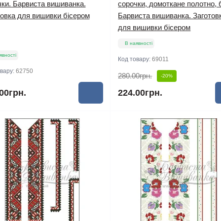
чки. Барвиста вишиванка.
сорочки, домоткане полотно, б
товка для вишивки бісером
Барвиста вишиванка. Заготов
для вишивки бісером
В наявності
явності
Код товару:
69011
овару:
62750
280.00грн.
-20%
00грн.
224.00грн.