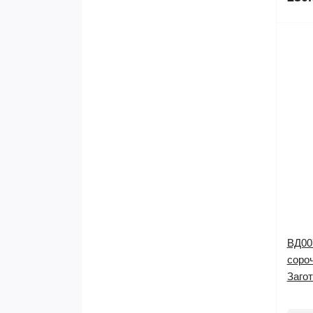
ВД00
соро
Заго