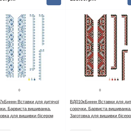
0
0
7кБнннн Вставки для дитячої
ВД010кБнннн Вставки для дит
чки. Барвиста вишиванка.
сорочки. Барвиста вишиванка
товка для вишивки бісером
Заготовка для вишивки бісер