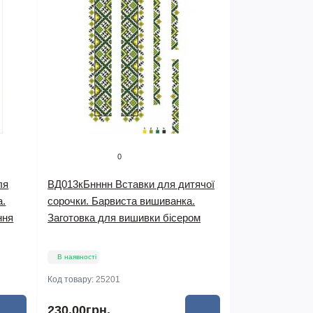
0
ля
ВД013кБнннн Вставки для дитячої
а.
сорочки. Барвиста вишиванка.
ння
Заготовка для вишивки бісером
В наявності
Код товару:
25201
230.00грн.