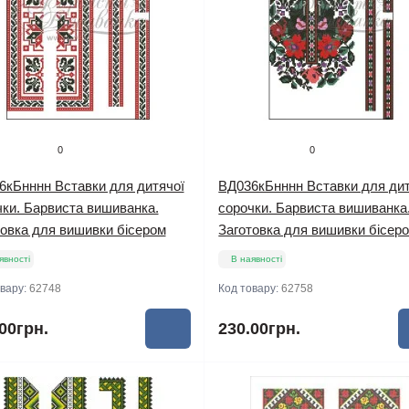
0
0
6кБнннн Вставки для дитячої
ВД036кБнннн Вставки для дит
чки. Барвиста вишиванка.
сорочки. Барвиста вишиванка
товка для вишивки бісером
Заготовка для вишивки бісер
явності
В наявності
овару:
62748
Код товару:
62758
00грн.
230.00грн.