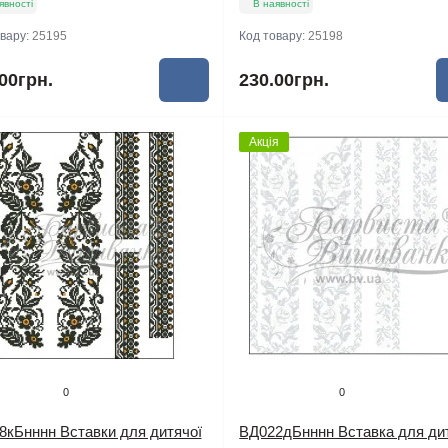
явності
В наявності
овару:
25195
Код товару:
25198
00грн.
230.00грн.
Акція
0
0
8кБнннн Вставки для дитячої
ВД022дБнннн Вставка для ди