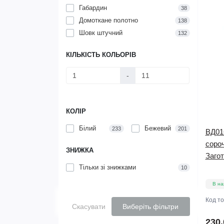
Габардин
38
Домоткане полотно
138
Шовк штучний
132
КІЛЬКІСТЬ КОЛЬОРІВ
-
КОЛІР
Білий
Бежевий
233
201
ВД01
соро
ЗНИЖКА
Заго
Тільки зі знижками
10
В на
Код т
Скасувати
Виберіть фільтри
230.