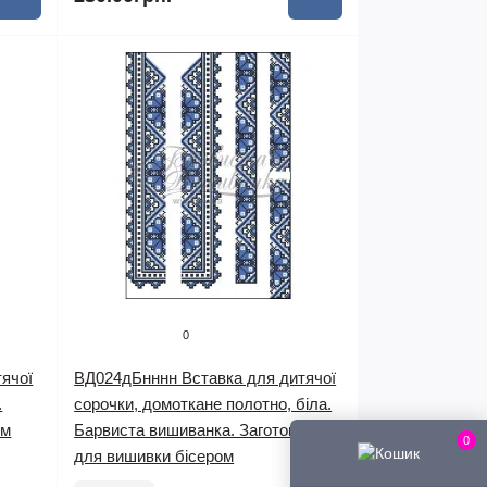
0
ячої
ВД024дБнннн Вставка для дитячої
.
сорочки, домоткане полотно, біла.
ом
Барвиста вишиванка. Заготовка
0
для вишивки бісером