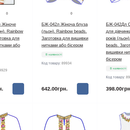
0
0
 Жіноче
БЖ-042л Жіноча блуза
БЖ-042Дл 
он). Rainbow
(льон). Rainbow beads.
для дівчинк
отовка для
Заготовка для вишивки
років (льон
тками або
нитками або бісером
beads. Заго
вишивки ни
В наявності
бісером
Код товару:
89934
В наявності
9929
Код товару:
89
н.
642.00грн.
398.00грн