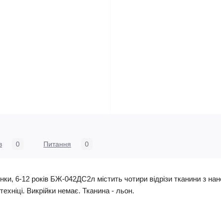
в
0
Питання
0
ки, 6-12 років БЖ-042ДС2л містить чотири відрізи тканини з н
техніці. Викрійки немає. Тканина - льон.