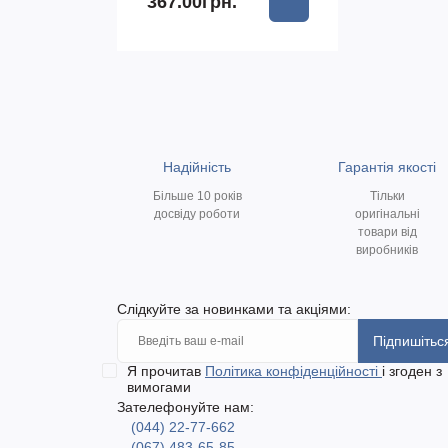
367.00грн.
Надійність
Гарантія якості
Більше 10 років
Тільки
досвіду роботи
оригінальні
товари від
виробників
Слідкуйте за новинками та акціями:
Підпишітьс
Я прочитав
Політика конфіденційності
і згоден з
вимогами
Зателефонуйте нам:
(044) 22-77-662
(067) 483-65-85