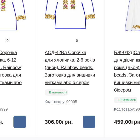
0
0
Сорочка
АСД-42Вл Сорочка
БЖ-042ДСл
ка, 6-12
для хлопчика, 2-6 років
для дівчинк
). Rainbow
(льон). Rainbow beads.
років (льон
отовка для
Заготовка для вишивки
beads. Заго
тками або
нитками або бісером
вишивки ни
бісером
В наявності
В наявності
Код товару:
90005
9999
Код товару:
90
н.
306.00грн.
459.00грн