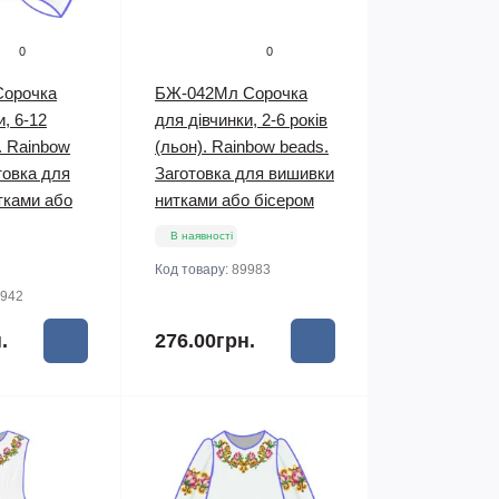
0
0
Сорочка
БЖ-042Мл Сорочка
и, 6-12
для дівчинки, 2-6 років
). Rainbow
(льон). Rainbow beads.
товка для
Заготовка для вишивки
тками або
нитками або бісером
В наявності
Код товару:
89983
942
.
276.00грн.