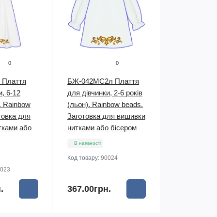
0
0
 Плаття
БЖ-042МС2л Плаття
и, 6-12
для дівчинки, 2-6 років
). Rainbow
(льон). Rainbow beads.
товка для
Заготовка для вишивки
тками або
нитками або бісером
В наявності
Код товару:
90024
023
.
367.00грн.