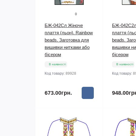
0
БЖ-042Сл Жіноче
БЖ-042С2л
плаття (льон). Rainbow
плаття (ль
beads. Заготовка для
beads. Заг
вишивки нитками або
вишивки ни
бісером
бісером
В наявності
В наявності
Код товару:
89928
Код товару:
8
673.00грн.
948.00гр