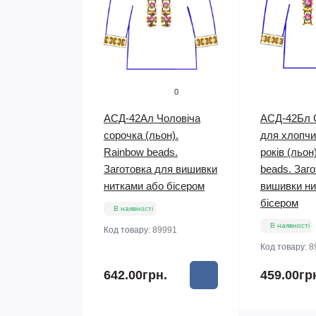
0
АСД-42Ал Чоловіча
АСД-42Бл 
сорочка (льон).
для хлопчи
Rainbow beads.
років (льон
Заготовка для вишивки
beads. Заг
нитками або бісером
вишивки ни
бісером
В наявності
В наявності
Код товару:
89991
Код товару:
8
642.00грн.
459.00гр