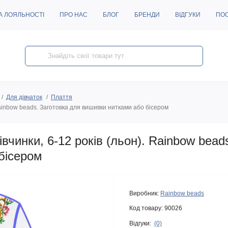
А ЛОЯЛЬНОСТІ
ПРО НАС
БЛОГ
БРЕНДИ
ВІДГУКИ
ПО
Для дівчаток
Плаття
ainbow beads. Заготовка для вишивки нитками або бісером
чинки, 6-12 років (льон). Rainbow bead
бісером
Виробник:
Rainbow beads
Код товару:
90026
Відгуки:
(0)