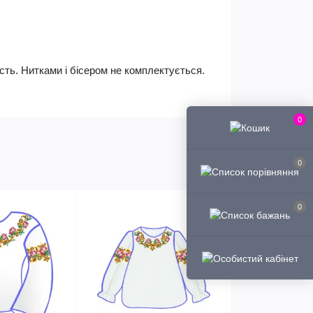
ість. Нитками і бісером не комплектується.
0
0
0