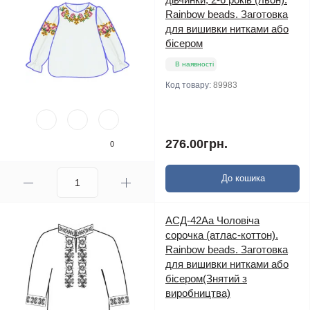
Rainbow beads. Заготовка
для вишивки нитками або
бісером
В наявності
Код товару:
89983
276.00грн.
0
До кошика
АСД-42Аа Чоловіча
сорочка (атлас-коттон).
Rainbow beads. Заготовка
для вишивки нитками або
бісером(Знятий з
виробництва)