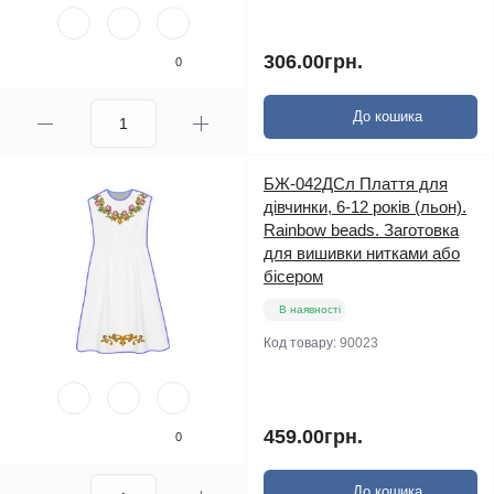
306.00грн.
0
До кошика
БЖ-042ДСл Плаття для
дівчинки, 6-12 років (льон).
Rainbow beads. Заготовка
для вишивки нитками або
бісером
В наявності
Код товару:
90023
459.00грн.
0
До кошика