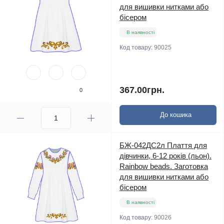
для вишивки нитками або
бісером
В наявності
Код товару:
90025
367.00грн.
0
До кошика
БЖ-042ДС2л Плаття для
дівчинки, 6-12 років (льон).
Rainbow beads. Заготовка
для вишивки нитками або
бісером
В наявності
Код товару:
90026