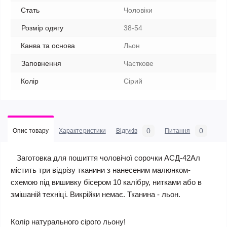
Стать
Чоловіки
Розмір одягу
38-54
Канва та основа
Льон
Заповнення
Часткове
Колір
Сірий
0
0
Опис товару
Характеристики
Відгуків
Питання
Заготовка для пошиття чоловічої сорочки АСД-42Ал
містить три відрізу тканини з нанесеним малюнком-
схемою під вишивку бісером 10 калібру, нитками або в
змішаній техніці. Викрійки немає. Тканина - льон.
Колір натурального сірого льону!