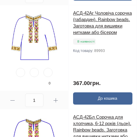
АСД-42Аг Чоловіча сорочка
(габардин). Rainbow beads.
Заготовка для вишивки
нитками або бісером
В наявності
Код товару:
89993
367.00грн.
0
До кошика
АСД-42Бл Сорочка для
хлопчика, 6-12 років (льон).
Rainbow beads. Заготовка
для вишивки нитками або