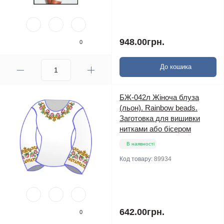
948.00грн.
0
До кошика
БЖ-042л Жіноча блуза
(льон). Rainbow beads.
Заготовка для вишивки
нитками або бісером
В наявності
Код товару:
89934
642.00грн.
0