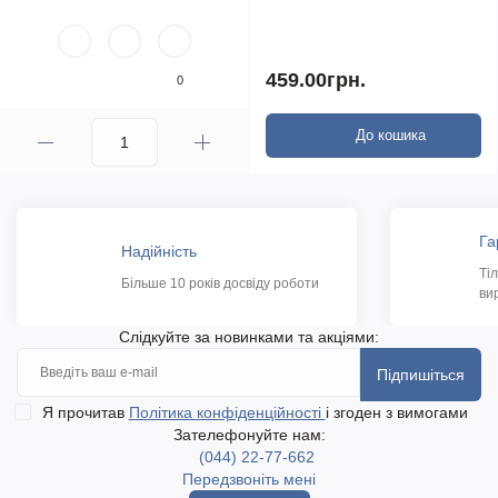
459.00грн.
0
До кошика
Га
Надійність
Ті
Більше 10 років досвіду роботи
ви
Слідкуйте за новинками та акціями:
Підпишіться
Я прочитав
Політика конфіденційності
і згоден з вимогами
Зателефонуйте нам:
(044) 22-77-662
Передзвоніть мені