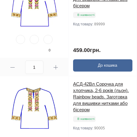
бісером
В наявності
Код товару:
89999
459.00грн.
0
До кошика
АСД-42Вл Сорочка для
хлопчика, 2-6 років (льон).
Rainbow beads. Заготовка
для вишивки нитками або
бісером
В наявності
Код товару:
90005