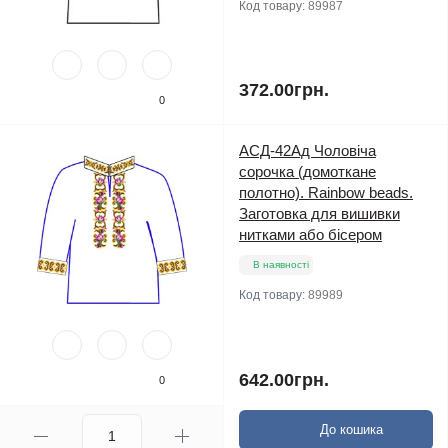
Код товару:
89987
372.00грн.
0
АСД-42Ад Чоловіча
сорочка (домоткане
полотно). Rainbow beads.
Заготовка для вишивки
нитками або бісером
В наявності
Код товару:
89989
642.00грн.
0
До кошика