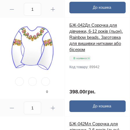
До кошика
БЖ-042Дл Сорочка для
дівчинки, 6-12 років (льон).
Rainbow beads. Заготовка
для вишивки нитками або
бісером
В наявності
Код товару:
89942
398.00грн.
0
До кошика
БЖ-042Мл Сорочка для
дівчинки, 2-6 років (льон).