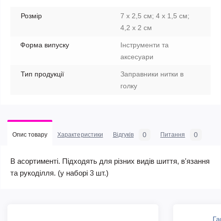
Розмір
7 х 2,5 см; 4 х 1,5 см;
4,2 х 2 см
Форма випуску
Інструменти та
аксесуари
Тип продукції
Заправники нитки в
голку
0
0
Опис товару
Характеристики
Відгуків
Питання
В асортименті. Підходять для різних видів шиття, в'язання
та рукоділля. (у наборі 3 шт.)
Га