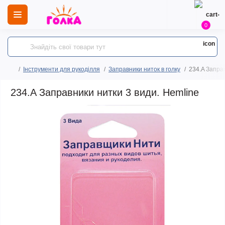
0
Інструменти для рукоділля
Заправники ниток в голку
234.A Заправ
234.A Заправники нитки 3 види. Hemline