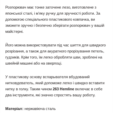
Розпорювач має тонке заточене лезо, виготовлене з
японської сталі, і м'яку ручку для зручності роботи. За
допомогою спеціального пластикового ковпачка, ви
зможете зручно і безпечно зберігати розпорювач у вашій
майстерні.
Його можна використовувати під час шиття для швидкого
розрізання, а також для акуратного прорізування петель,
гудзиків. Крім того, їм легко обробляти шви, зроблені на
швейній машині або на оверлоці.
У пластикову основу вспарывателя вбудований
нитковдеватель, який допоможе легко і швидко вставити
нитку в голку. Таким чином
263 Hemline
включає в себе
два інструменти, які значно спростять вашу роботу.
Матеріал:
нержавіюча сталь