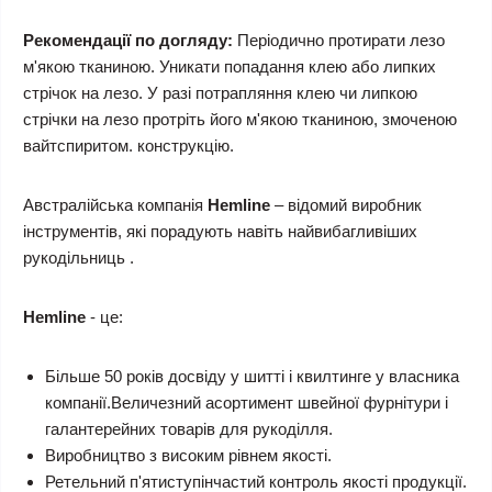
Рекомендації по догляду:
Періодично протирати лезо
м'якою тканиною. Уникати попадання клею або липких
стрічок на лезо. У разі потрапляння клею чи липкою
стрічки на лезо протріть його м'якою тканиною, змоченою
вайтспиритом. конструкцію.
Австралійська компанія
Hemline
– відомий виробник
інструментів, які порадують навіть найвибагливіших
рукодільниць .
Hemline
- це:
Більше 50 років досвіду у шитті і квилтинге у власника
компанії.Величезний асортимент швейної фурнітури і
галантерейних товарів для рукоділля.
Виробництво з високим рівнем якості.
Ретельний п'ятиступінчастий контроль якості продукції.