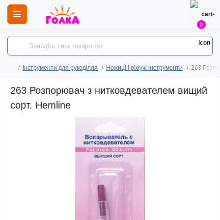
0
Інструменти для рукоділля
Ножиці і ріжучі інструменти
263 Розпо
263 Розпорювач з нитковдевателем вищий
сорт. Hemline