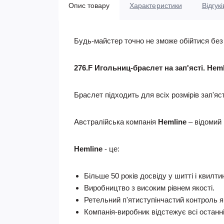
Опис товару
Характеристики
Відгукі
Будь-майстер точно не зможе обійтися без я
276.F Игольниц-браслет на зап'ясті. Hem
Браслет підходить для всіх розмірів зап'я
Австралійська компанія
Hemline
– відомий 
Hemline
- це:
Більше 50 років досвіду у шитті і квилт
Виробництво з високим рівнем якості.
Ретельний п'ятиступінчастий контроль як
Компанія-виробник відстежує всі останні