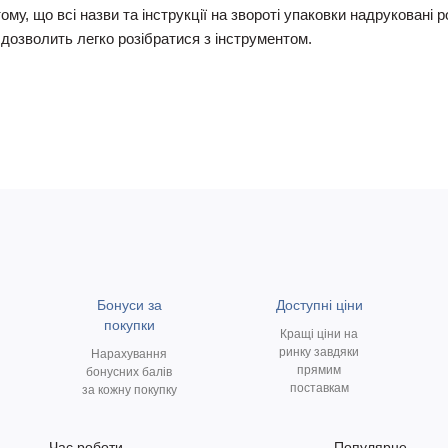
ому, що всі назви та інструкції на звороті упаковки надруковані 
дозволить легко розібратися з інструментом.
Бонуси за
Доступні ціни
покупки
Кращі ціни на
ринку завдяки
Нарахування
прямим
бонусних балів
поставкам
за кожну покупку
Час роботи
Популярне