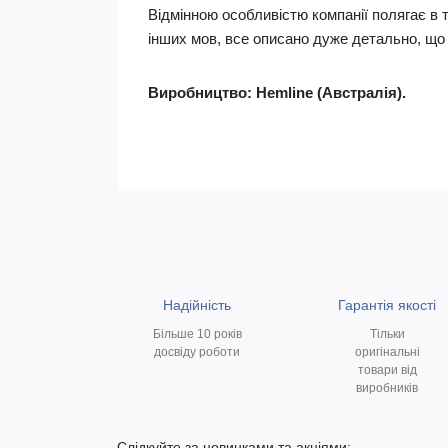
Відмінною особливістю компанії полягає в т
інших мов, все описано дуже детально, що 
Виробництво: Hemline (Австралія).
Надійність
Гарантія якості
Більше 10 років
Тільки
досвіду роботи
оригінальні
товари від
виробників
Слідкуйте за новинками та акціями: