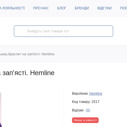
А ЛОЯЛЬНОСТІ
ПРО НАС
БЛОГ
БРЕНДИ
ВІДГУКИ
ПО
ьниц-браслет на зап'ясті. Hemline
зап'ясті. Hemline
Виробник:
Hemline
Код товару:
2517
Відгуки:
(0)
Немає в нявності