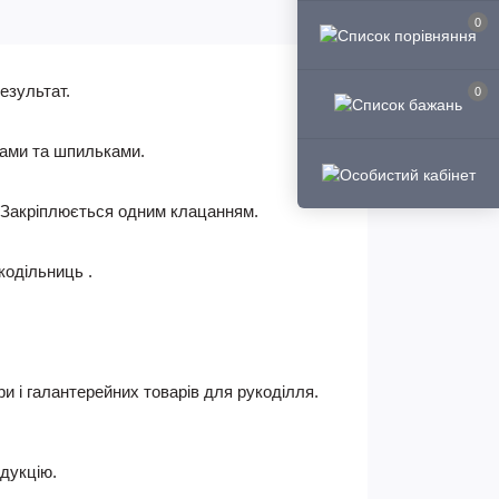
0
езультат.
0
ками та шпильками.
ю. Закріплюється одним клацанням.
кодільниць .
ри і галантерейних товарів для рукоділля.
одукцію.