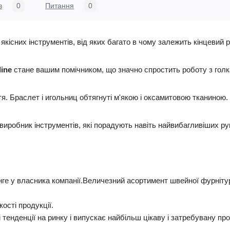
в
0
Питання
0
кісних інструментів, від яких багато в чому залежить кінцевий р
line
стане вашим помічником, що значно спростить роботу з гол
стя. Браслет і игольниц обтягнуті м'якою і оксамитовою тканино
виробник інструментів, які порадують навіть найвибагливіших ру
инге у власника компанії.Величезний асортимент швейної фурніту
ості продукції.
 тенденції на ринку і випускає найбільш цікаву і затребувану пр