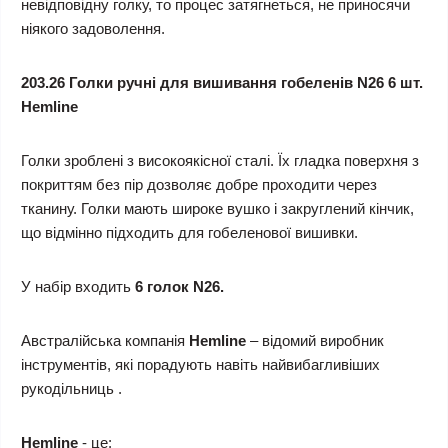
невідповідну голку, то процес затягнеться, не приносячи
ніякого задоволення.
203.26 Голки ручні для вишивання гобеленів N26 6 шт.
Hemline
Голки зроблені з високоякісної сталі. Їх гладка поверхня з
покриттям без пір дозволяє добре проходити через
тканину. Голки мають широке вушко і закруглений кінчик,
що відмінно підходить для гобеленової вишивки.
У набір входить
6 голок N26.
Австралійська компанія
Hemline
– відомий виробник
інструментів, які порадують навіть найвибагливіших
рукодільниць .
Hemline
- це: