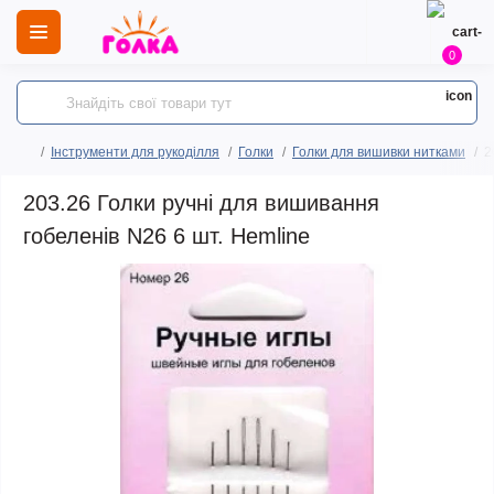
0
Інструменти для рукоділля
Голки
Голки для вишивки нитками
2
203.26 Голки ручні для вишивання
гобеленів N26 6 шт. Hemline