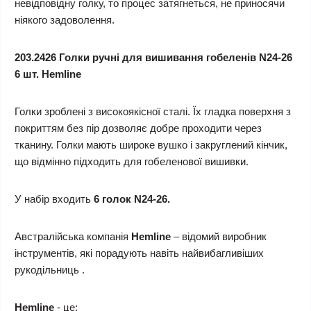
невідповідну голку, то процес затягнеться, не приносячи
ніякого задоволення.
203.2426 Голки ручні для вишивання гобеленів N24-26
6 шт. Hemline
Голки зроблені з високоякісної сталі. Їх гладка поверхня з
покриттям без пір дозволяє добре проходити через
тканину. Голки мають широке вушко і закруглений кінчик,
що відмінно підходить для гобеленової вишивки.
У набір входить
6 голок N24-26.
Австралійська компанія
Hemline
– відомий виробник
інструментів, які порадують навіть найвибагливіших
рукодільниць .
Hemline
- це: