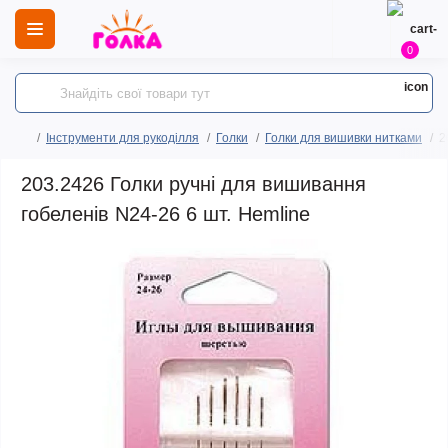
0
Інструменти для рукоділля
Голки
Голки для вишивки нитками
2
203.2426 Голки ручні для вишивання
гобеленів N24-26 6 шт. Hemline