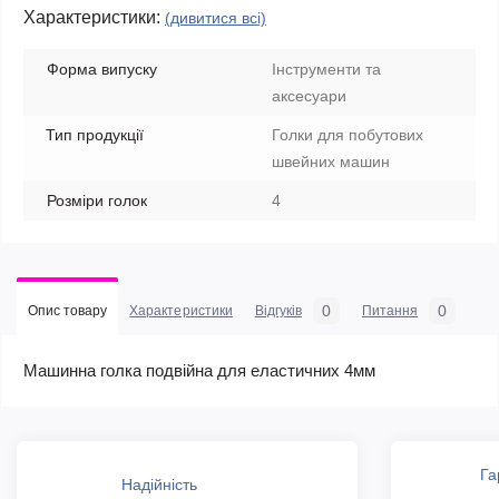
Характеристики:
(дивитися всі)
Форма випуску
Інструменти та
аксесуари
Тип продукції
Голки для побутових
швейних машин
Розміри голок
4
0
0
Опис товару
Характеристики
Відгуків
Питання
Машинна голка подвійна для еластичних 4мм
Га
Надійність