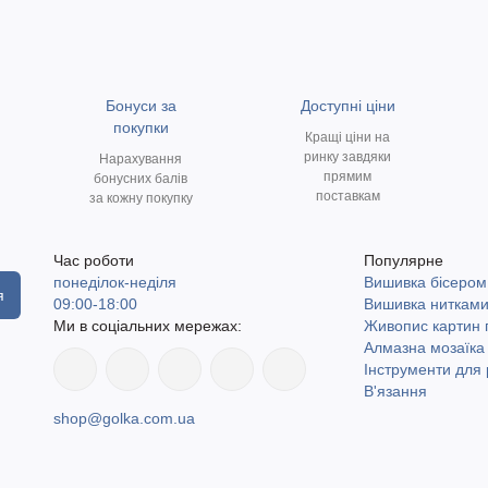
Бонуси за
Доступні ціни
покупки
Кращі ціни на
ринку завдяки
Нарахування
прямим
бонусних балів
поставкам
за кожну покупку
Час роботи
Популярне
понеділок-неділя
Вишивка бісером
я
09:00-18:00
Вишивка ниткам
Ми в соціальних мережах:
Живопис картин
Алмазна мозаїка
Інструменти для 
В'язання
shop@golka.com.ua