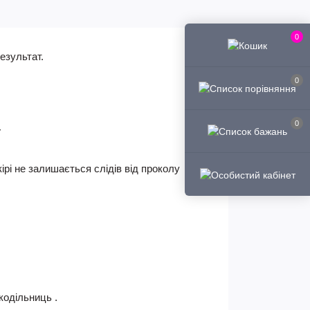
0
езультат.
0
0
т
ірі не залишається слідів від проколу
кодільниць .