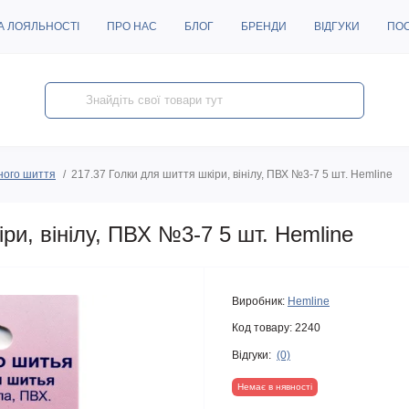
А ЛОЯЛЬНОСТІ
ПРО НАС
БЛОГ
БРЕНДИ
ВІДГУКИ
ПО
ного шиття
217.37 Голки для шиття шкіри, вінілу, ПВХ №3-7 5 шт. Hemline
ри, вінілу, ПВХ №3-7 5 шт. Hemline
Виробник:
Hemline
Код товару:
2240
Відгуки:
(0)
Немає в нявності