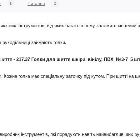
в
0
Питання
0
кісних інструментів, від яких багато в чому залежить кінцевий р
ої рукодільниці займають голки
.
 шиття -
217.37 Голки для шиття шкіри, вінілу, ПВХ №3-7 5 ш
и. Кожна голка має спеціальну заточку під кутом. При шитті на шк
виробник інструментів, які порадують навіть найвибагливіших ру