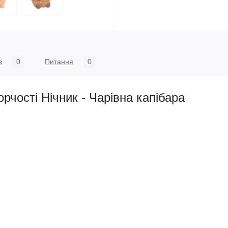
в
0
Питання
0
орчості Нічник - Чарівна капібара