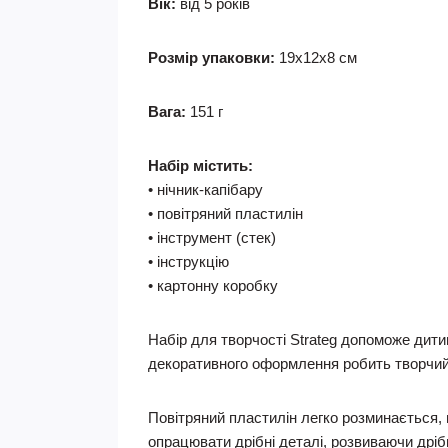
Вік:
від 5 років
Розмір упаковки:
19x12x8 см
Вага:
151 г
Набір містить:
• нічник-капібару
• повітряний пластилін
• інструмент (стек)
• інструкцію
• картонну коробку
Набір для творчості Strateg допоможе дитин
декоративного оформлення робить творчий 
Повітряний пластилін легко розминається,
опрацювати дрібні деталі, розвиваючи дріб