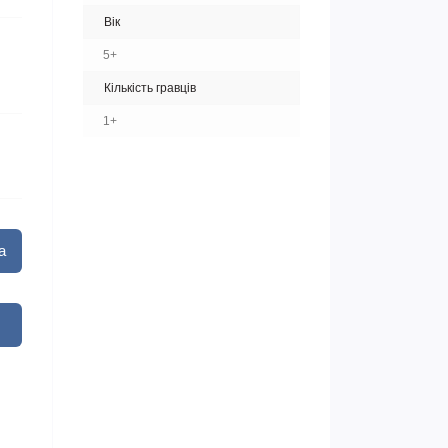
Вік
5+
Кількість гравців
1+
а