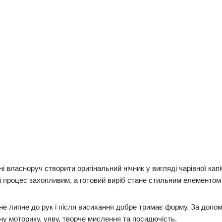
і власноруч створити оригінальний нічник у вигляді чарівної кап
процес захопливим, а готовий виріб стане стильним елементом 
 не липне до рук і після висихання добре тримає форму. За допо
ну моторику, уяву, творче мислення та посидючість.