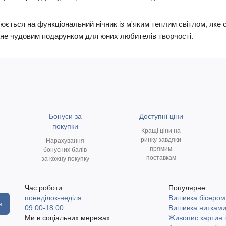
юється на функціональний нічник із м'яким теплим світлом, як
ане чудовим подарунком для юних любителів творчості.
Бонуси за
Доступні ціни
покупки
Кращі ціни на
ринку завдяки
Нарахування
прямим
бонусних балів
поставкам
за кожну покупку
Час роботи
Популярне
понеділок-неділя
Вишивка бісером
я
09:00-18:00
Вишивка ниткам
Ми в соціальних мережах:
Живопис картин