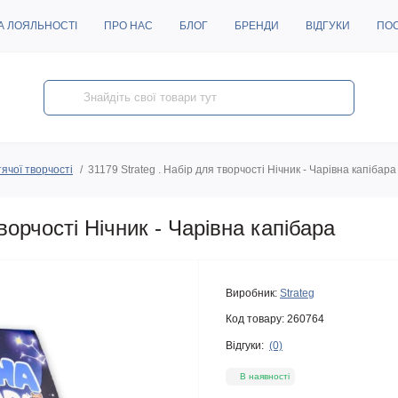
А ЛОЯЛЬНОСТІ
ПРО НАС
БЛОГ
БРЕНДИ
ВІДГУКИ
ПО
ячої творчості
31179 Strateg . Набір для творчості Нічник - Чарівна капібара
ворчості Нічник - Чарівна капібара
Виробник:
Strateg
Код товару:
260764
Відгуки:
(0)
В наявності