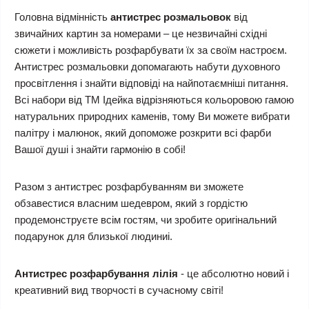
Головна відмінність
антистрес розмальовок
від
звичайних картин за номерами – це незвичайні східні
сюжети і можливість розфарбувати їх за своїм настроєм.
Антистрес розмальовки допомагають набути духовного
просвітлення і знайти відповіді на найпотаємніші питання.
Всі набори від ТМ Ідейка відрізняються кольоровою гамою
натуральних природних каменів, тому Ви можете вибрати
палітру і малюнок, який допоможе розкрити всі фарби
Вашої душі і знайти гармонію в собі!
Разом з антистрес розфарбуванням ви зможете
обзавестися власним шедевром, який з гордістю
продемонструєте всім гостям, чи зробите оригінальний
подарунок для близької людиниі.
Антистрес розфарбування лілія
- це абсолютно новий і
креативний вид творчості в сучасному світі!