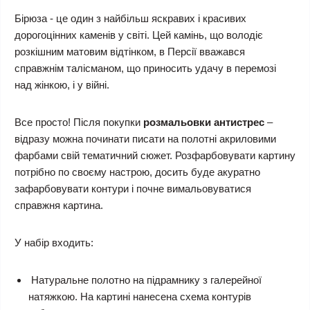
Бірюза - це один з найбільш яскравих і красивих
дорогоцінних каменів у світі. Цей камінь, що володіє
розкішним матовим відтінком, в Персії вважався
справжнім талісманом, що приносить удачу в перемозі
над жінкою, і у війні.
Все просто! Після покупки
розмальовки антистрес
–
відразу можна починати писати на полотні акриловими
фарбами свій тематичний сюжет. Розфарбовувати картину
потрібно по своєму настрою, досить буде акуратно
зафарбовувати контури і почне вимальовуватися
справжня картина.
У набір входить:
Натуральне полотно на підрамнику з галерейної
натяжкою. На картині нанесена схема контурів