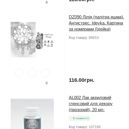
0
DZ090 Лілія (палітра яшма).
Антистрес. Ideyka. Картина
за номерами (Ідейка)
Код товару:
89653
116.00грн.
0
AL002 Лак акриловий
глянсовий для декору
(прозорий), 20 мл.
В наявності
Код товару:
107186