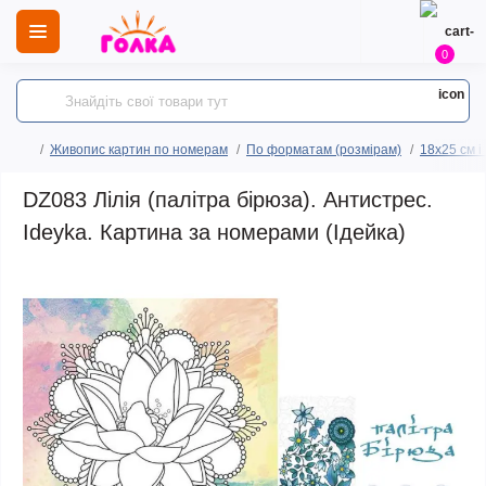
0
Живопис картин по номерам
По форматам (розмірам)
18x25 см і
DZ083 Лілія (палітра бірюза). Антистрес.
Ideyka. Картина за номерами (Ідейка)