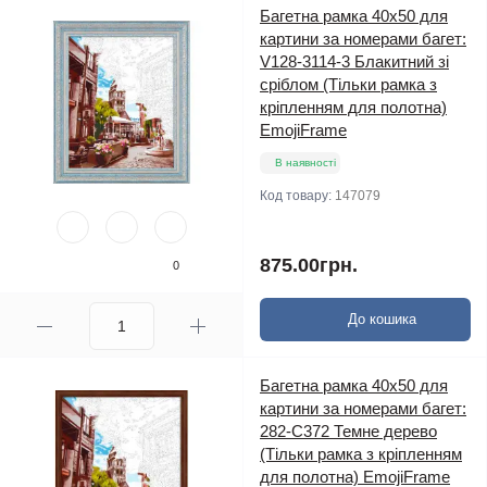
Багетна рамка 40х50 для
картини за номерами багет:
V128-3114-3 Блакитний зі
сріблом (Тільки рамка з
кріпленням для полотна)
EmojiFrame
В наявності
Код товару:
147079
875.00грн.
0
До кошика
Багетна рамка 40х50 для
картини за номерами багет:
282-C372 Темне дерево
(Тільки рамка з кріпленням
для полотна) EmojiFrame