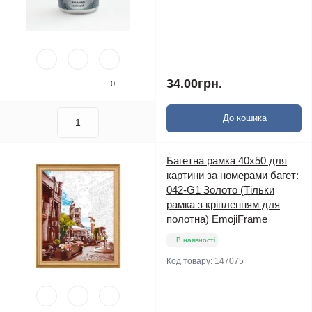
34.00грн.
0
До кошика
Багетна рамка 40х50 для
картини за номерами багет:
042-G1 Золото (Тільки
рамка з кріпленням для
полотна) EmojiFrame
В наявності
Код товару:
147075