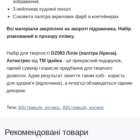
зображення.
3 нейлонові художні пензлі
Соковита палітра акрилових фарб в контейнерах
Всі матеріали закріплені на звороті підрамника. Набір
упакований в прозору плівку.
Набір для творчості
DZ083 Лілія (палітра бірюза).
Антистрес
від
ТМ Ідейка
- це прекрасний подарунок,
гарний сувенір і корисне придбання для творчого
дозвілля. Адже результат заняття таким хобі - користь
для здоров'я (відпочинок), а інтер'єр обзаведеться гарним
декором.
Теги:
Абстракція, космос
,
Абстракція, космос
Рекомендовані товари