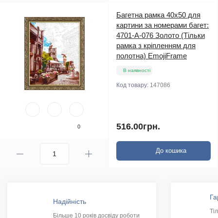
Багетна рамка 40х50 для
картини за номерами багет:
4701-A-076 Золото (Тільки
рамка з кріпленням для
полотна) EmojiFrame
В наявності
Код товару:
147086
516.00грн.
0
До кошика
Га
Надійність
Ті
Більше 10 років досвіду роботи