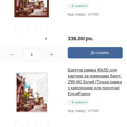
В наявності
Код товару:
147081
336.00грн.
0
До кошика
Багетна рамка 40х50 для
картини за номерами багет:
299-W1 Білий (Тільки рамка
з кріпленням для полотна)
EmojiFrame
В наявності
Код товару:
147082