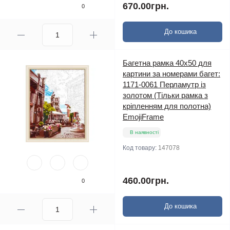
670.00грн.
0
До кошика
Багетна рамка 40х50 для
картини за номерами багет:
1171-0061 Перламутр iз
золотом (Тільки рамка з
кріпленням для полотна)
EmojiFrame
В наявності
Код товару:
147078
460.00грн.
0
До кошика