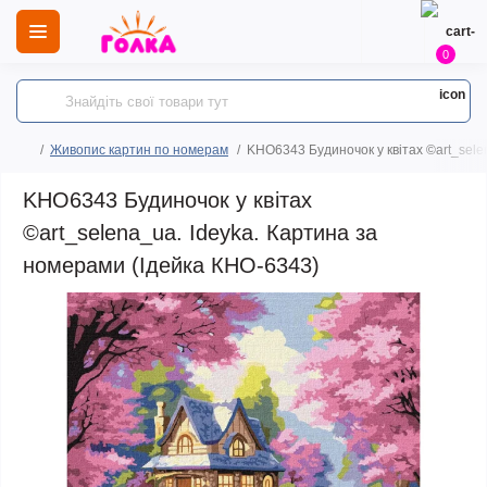
0
Живопис картин по номерам
KHO6343 Будиночок у квітах ©art_sele
KHO6343 Будиночок у квітах
©art_selena_ua. Ideyka. Картина за
номерами (Ідейка КНО-6343)