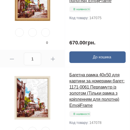
полотна) EmojiFrame
В наявності
Код товару:
147075
670.00грн.
0
До кошика
Багетна рамка 40х50 для
картини за номерами багет:
1171-0061 Перламутр iз
золотом (Тільки рамка з
кріпленням для полотна)
EmojiFrame
В наявності
Код товару:
147078