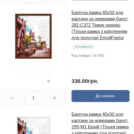
Багетна рамка 40х50 для
картини за номерами багет:
282-C372 Темне дерево
(Тільки рамка з кріпленням
для полотна) EmojiFrame
В наявності
Код товару:
147081
336.00грн.
0
До кошика
Багетна рамка 40х50 для
картини за номерами багет:
299-W1 Білий (Тільки рамка
з кріпленням для полотна)