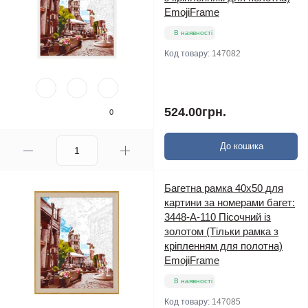
EmojiFrame
В наявності
Код товару:
147082
524.00грн.
0
До кошика
Багетна рамка 40х50 для
картини за номерами багет:
3448-A-110 Пісочний із
золотом (Тільки рамка з
кріпленням для полотна)
EmojiFrame
В наявності
Код товару:
147085