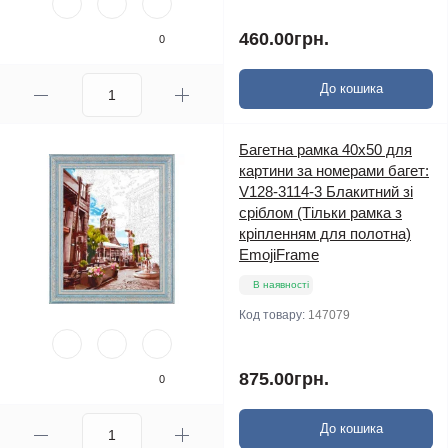
460.00грн.
0
До кошика
Багетна рамка 40х50 для
картини за номерами багет:
V128-3114-3 Блакитний зі
сріблом (Тільки рамка з
кріпленням для полотна)
EmojiFrame
В наявності
Код товару:
147079
875.00грн.
0
До кошика