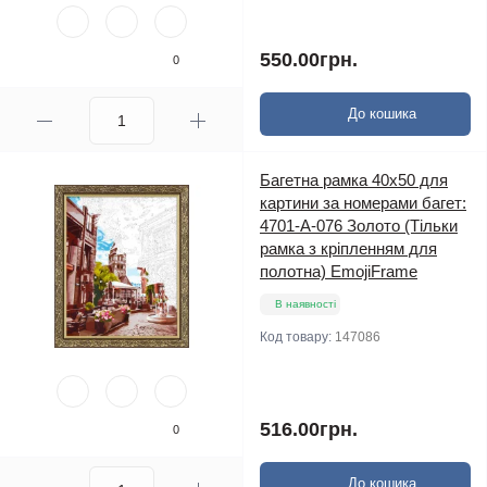
550.00грн.
0
До кошика
Багетна рамка 40х50 для
картини за номерами багет:
4701-A-076 Золото (Тільки
рамка з кріпленням для
полотна) EmojiFrame
В наявності
Код товару:
147086
516.00грн.
0
До кошика