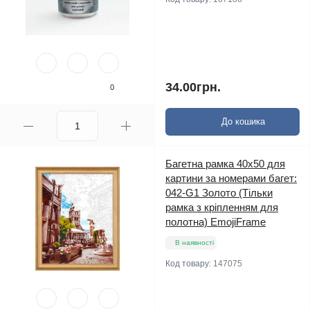
34.00грн.
0
До кошика
Багетна рамка 40х50 для
картини за номерами багет:
042-G1 Золото (Тільки
рамка з кріпленням для
полотна) EmojiFrame
В наявності
Код товару:
147075