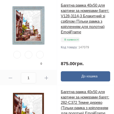
Багетна рамка 40х50 для
картини за номерами багет:
V128-3114-3 Блакитний зі
сріблом (Тільки рамка з
кріпленням для полотна)
EmojiFrame
В наявності
Код товару:
147079
875.00грн.
0
До кошика
Багетна рамка 40х50 для
картини за номерами багет:
282-C372 Темне дерево
(Тільки рамка з кріпленням
для полотна) EmojiFrame