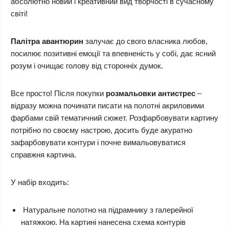
абсолютно новий і креативний вид творчості в сучасному
світі!
Палітра авантюрин
залучає до свого власника любов,
посилює позитивні емоції та впевненість у собі, дає ясний
розум і очищає голову від сторонніх думок.
Все просто! Після покупки
розмальовки антистрес
–
відразу можна починати писати на полотні акриловими
фарбами свій тематичний сюжет. Розфарбовувати картину
потрібно по своєму настрою, досить буде акуратно
зафарбовувати контури і почне вимальовуватися
справжня картина.
У набір входить:
Натуральне полотно на підрамнику з галерейної
натяжкою. На картині нанесена схема контурів