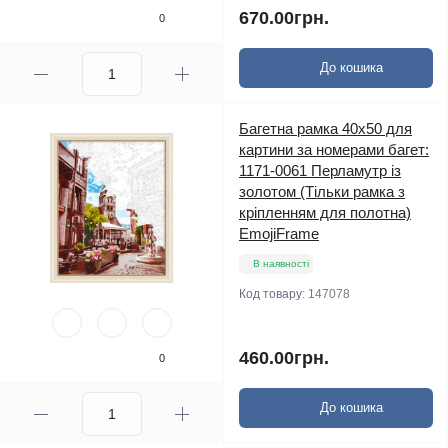
670.00грн.
0
До кошика
Багетна рамка 40х50 для
картини за номерами багет:
1171-0061 Перламутр iз
золотом (Тільки рамка з
кріпленням для полотна)
EmojiFrame
В наявності
Код товару:
147078
460.00грн.
0
До кошика