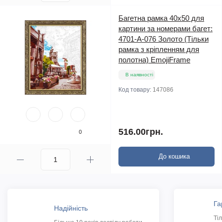
Багетна рамка 40х50 для
картини за номерами багет:
4701-A-076 Золото (Тільки
рамка з кріпленням для
полотна) EmojiFrame
В наявності
Код товару:
147086
516.00грн.
0
До кошика
Га
Надійність
Ті