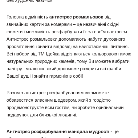
без художніх навичок.
Головна відмінність
антистрес розмальовок
від
звичайних картин за номерами – це незвичайні східні
сюжети і можливість розфарбувати їх за своїм настроєм.
Антистрес розмальовки допомагають набути духовного
просвітлення і знайти відповіді на найпотаємніші питання.
Всі набори від ТМ Ідейка відрізняються кольоровою гамою
натуральних природних каменів, тому Ви можете вибрати
палітру і малюнок, який допоможе розкрити всі фарби
Вашої душі і знайти гармонію в собі!
Разом з антистрес розфарбуванням ви зможете
обзавестися власним шедевром, який з гордістю
продемонструєте всім гостям, чи зробите оригінальний
подарунок для близької людиниі.
Антистрес розфарбування мандала мудрості
- це