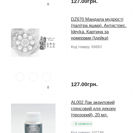
127.00грн.
0
DZ670 Мандала мудрості
(палітра яшма). Антистрес.
Ideyka. Картина за
номерами (Ідейка)
Код товару:
89883
127.00грн.
0
AL002 Лак акриловий
глянсовий для декору
(прозорий), 20 мл.
В наявності
Код товару:
107186