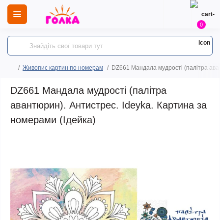
0
Живопис картин по номерам
DZ661 Мандала мудрості (палітра аван
DZ661 Мандала мудрості (палітра
авантюрин). Антистрес. Ideyka. Картина за
номерами (Ідейка)