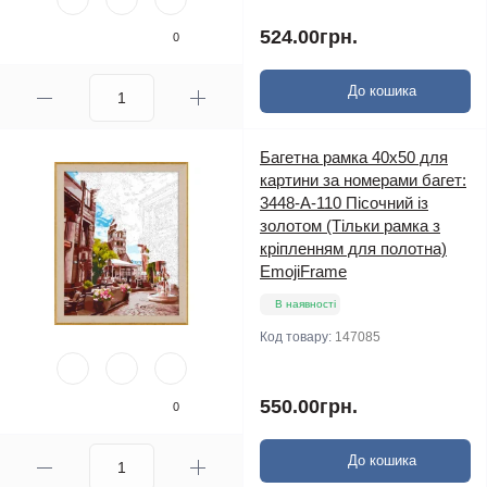
524.00грн.
0
До кошика
Багетна рамка 40х50 для
картини за номерами багет:
3448-A-110 Пісочний із
золотом (Тільки рамка з
кріпленням для полотна)
EmojiFrame
В наявності
Код товару:
147085
550.00грн.
0
До кошика