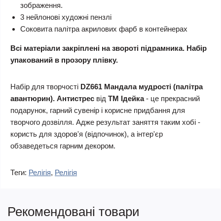
зображення.
3 нейлонові художні пензлі
Соковита палітра акрилових фарб в контейнерах
Всі матеріали закріплені на звороті підрамника. Набір
упакований в прозору плівку.
Набір для творчості
DZ661 Мандала мудрості (палітра
авантюрин). Антистрес
від
ТМ Ідейка
- це прекрасний
подарунок, гарний сувенір і корисне придбання для
творчого дозвілля. Адже результат заняття таким хобі -
користь для здоров'я (відпочинок), а інтер'єр
обзаведеться гарним декором.
Теги:
Релігія
,
Релігія
Рекомендовані товари