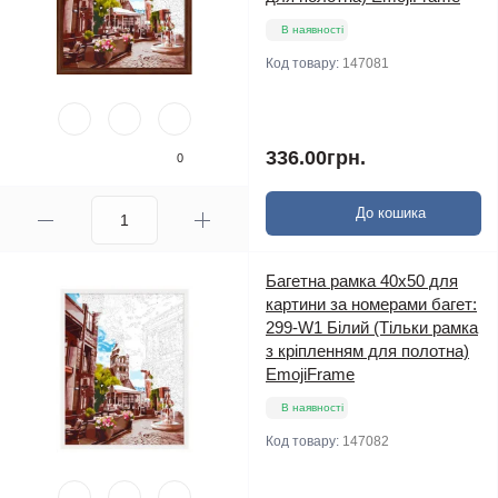
В наявності
Код товару:
147081
336.00грн.
0
До кошика
Багетна рамка 40х50 для
картини за номерами багет:
299-W1 Білий (Тільки рамка
з кріпленням для полотна)
EmojiFrame
В наявності
Код товару:
147082