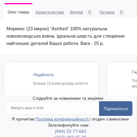
0
0
Опис товару
Характеристики
Відгуків
Питання
Меринос (23 мікрон) "Ashford" 100% натуральна
новозеландська вовна. Ідеальна шерсть для створення
найтонших деталей Вашої роботи. Вага - 25 р.
Га
Надійність
Ті
Більше 10 років досвіду роботи
ви
Слідкуйте за новинками та акціями:
Підпишіться
Я прочитав
Політика конфіденційності
і згоден з вимогами
Зателефонуйте нам:
(044) 22-77-662