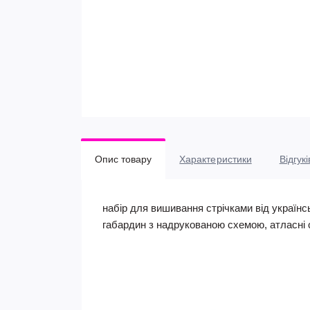
Опис товару
Характеристики
Відгукі
набір для вишивання стрічками від україн
габардин з надрукованою схемою, атласні с