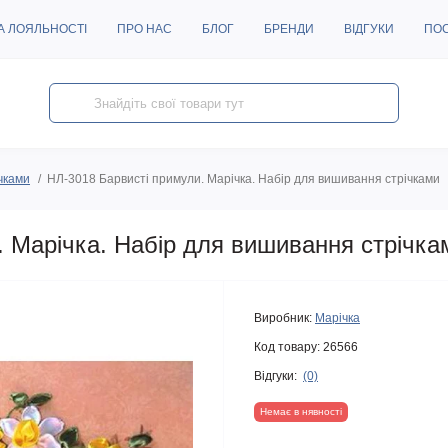
А ЛОЯЛЬНОСТІ
ПРО НАС
БЛОГ
БРЕНДИ
ВІДГУКИ
ПО
чками
НЛ-3018 Барвисті примули. Марічка. Набір для вишивання стрічками
. Марічка. Набір для вишивання стрічка
Виробник:
Марічка
Код товару:
26566
Відгуки:
(0)
Немає в нявності