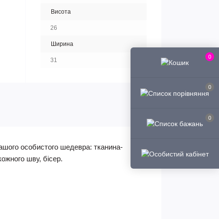
Висота
26
Ширина
0
31
0
0
вашого особистого шедевра: тканина-
ожного шву, бісер.