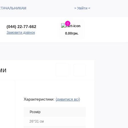
СТАЧАЛЬНИКАМ
> Увійти <
0
(044) 22-77-662
Замовити дзвінок
0.00грн.
ми
Характеристики:
(дивитися всі)
Розмір
26*31 см