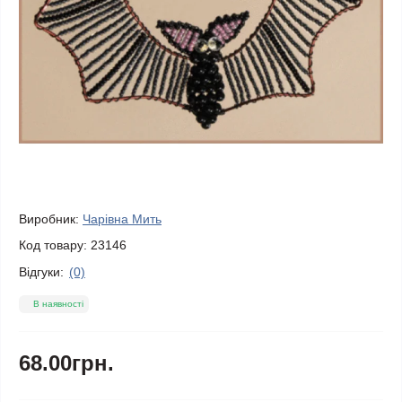
Виробник:
Чарівна Мить
Код товару:
23146
Відгуки:
(0)
В наявності
68.00грн.