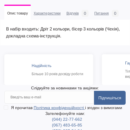
0
0
Опис товару
Характеристики
Відгуків
Питання
В набір входить: Дріт 2 кольори, бісер 3 кольорів (Чехія),
докладна схема-інструкція.
Га
Надійність
Ті
Більше 10 років досвіду роботи
ви
Слідкуйте за новинками та акціями:
Підпишіться
Я прочитав
Політика конфіденційності
і згоден з вимогами
Зателефонуйте нам:
(044) 22-77-662
(067) 483-65-85