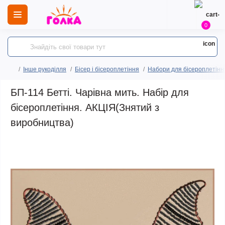
0
Інше рукоділля
Бісер і бісероплетіння
Набори для бісероплетінн
БП-114 Бетті. Чарівна мить. Набір для
бісероплетіння. АКЦІЯ(Знятий з
виробництва)