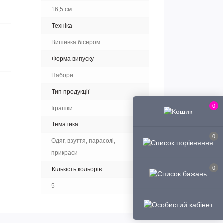
16,5 см
Техніка
Вишивка бісером
Форма випуску
Набори
Тип продукції
0
Іграшки
Тематика
0
Одяг, взуття, парасолі,
прикраси
0
Кількість кольорів
5