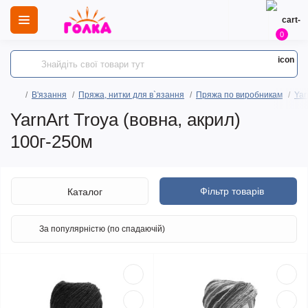
0
В'язання
Пряжа, нитки для в`язання
Пряжа по виробникам
Yar
YarnArt Troya (вовна, акрил)
100г-250м
Фільтр товарів
Каталог