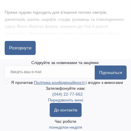
Пряжа чудово підходить для в’язання теплих светрів,
джемперів, шапок, шарфів, снудів, рукавиць та повсякденного
одягу. Вона зберігає форму, приємна до тіла й доволі
зносостійка. Може використовуватись як самостійно, так і в
поєднанні з іншими типами пряжі для створення декоративних
ефектів.
Розгорнути
Слідкуйте за новинками та акціями:
У магазині golka.com.ua ви знайдете YarnArt Troya у різних
відтінках. Оформити замовлення можна онлайн з доставкою
Підпишіться
по всій Україні. Швидка доставка Новою поштою та
Я прочитав
Політика конфіденційності
і згоден з вимогами
Укрпоштою. Доступний самовивіз у місті Одеса.
Зателефонуйте нам:
(044) 22-77-662
Передзвоніть мені
До контактів
Час роботи
понеділок-неділя