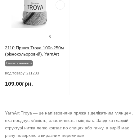
0
2110 Пряжа Troya 100г-250м
(різнокольоровий). YarnArt
Немає в нявності
Код товару:
211233
109.00грн.
YarnArt Troya — це напіввовняна пряжа з делікатним глянцем,
яка поєднує м’якість, еластичність і міцність. Завдяки гладкій
структурі нитка легко ковзає по спицях або гачку, а виріб має
рівну поверхню з виразним переливом.