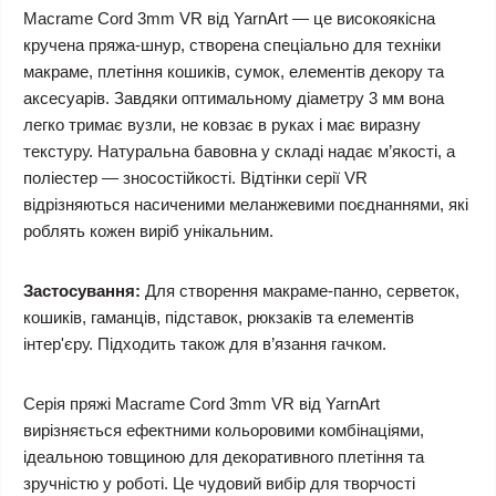
Macrame Cord 3mm VR від YarnArt — це високоякісна
кручена пряжа-шнур, створена спеціально для техніки
макраме, плетіння кошиків, сумок, елементів декору та
аксесуарів. Завдяки оптимальному діаметру 3 мм вона
легко тримає вузли, не ковзає в руках і має виразну
текстуру. Натуральна бавовна у складі надає м’якості, а
поліестер — зносостійкості. Відтінки серії VR
відрізняються насиченими меланжевими поєднаннями, які
роблять кожен виріб унікальним.
Застосування:
Для створення макраме-панно, серветок,
кошиків, гаманців, підставок, рюкзаків та елементів
інтер'єру. Підходить також для в’язання гачком.
Серія пряжі Macrame Cord 3mm VR від YarnArt
вирізняється ефектними кольоровими комбінаціями,
ідеальною товщиною для декоративного плетіння та
зручністю у роботі. Це чудовий вибір для творчості