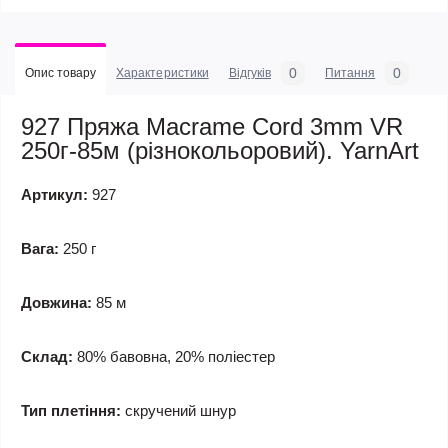
0
0
Опис товару
Характеристики
Відгуків
Питання
927 Пряжа Macrame Cord 3mm VR
250г-85м (різнокольоровий). YarnArt
Артикул:
927
Вага:
250 г
Довжина:
85 м
Склад:
80% бавовна, 20% поліестер
Тип плетіння:
скручений шнур