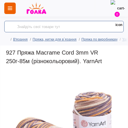
0
В'язання
Пряжа, нитки для в`язання
Пряжа по виробникам
Yar
927 Пряжа Macrame Cord 3mm VR
250г-85м (різнокольоровий). YarnArt