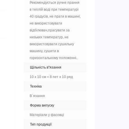
Рекомендується ручне прання
в теплій воді при температурі
40 градусів, не прати в машині,
не використовувати
відбілювач,прасувати за
низьких температур, не
використовувати сушильну
машину, сушити в
горизонтальному положенні.
Щільність в"язання
10 х 10 см = 8 пет х 10 ряд
Техніка
В`язання
Форма випуску
Матеріали у фасовці
Тип продукції