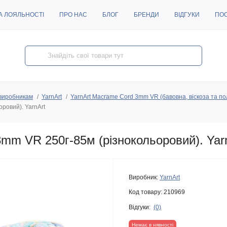
А ЛОЯЛЬНОСТІ
ПРО НАС
БЛОГ
БРЕНДИ
ВІДГУКИ
ПО
виробникам
YarnArt
YarnArt Macrame Cord 3mm VR (бавовна, віскоза та по
ровий). YarnArt
mm VR 250г-85м (різнокольоровий). Yar
Виробник:
YarnArt
Код товару:
210969
Відгуки:
(0)
Немає в нявності