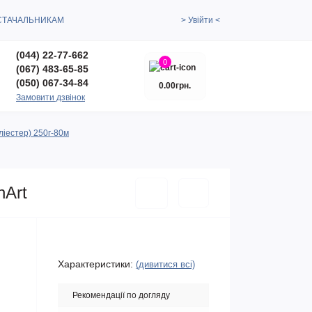
СТАЧАЛЬНИКАМ
> Увійти <
(044) 22-77-662
0
(067) 483-65-85
(050) 067-34-84
0.00грн.
Замовити дзвінок
ліестер) 250г-80м
nArt
Характеристики:
(дивитися всі)
Рекомендації по догляду