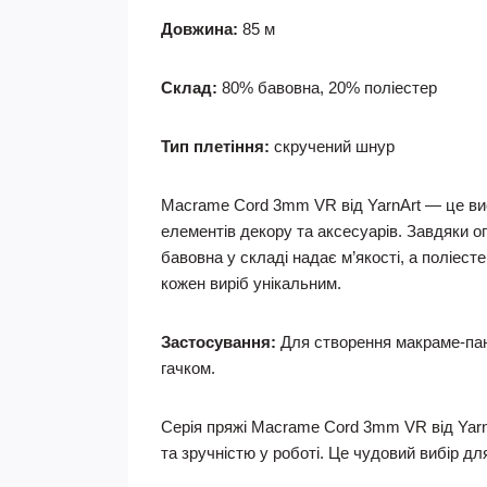
Довжина:
85 м
Склад:
80% бавовна, 20% поліестер
Тип плетіння:
скручений шнур
Macrame Cord 3mm VR від YarnArt — це вис
елементів декору та аксесуарів. Завдяки о
бавовна у складі надає м’якості, а поліес
кожен виріб унікальним.
Застосування:
Для створення макраме-панно
гачком.
Серія пряжі Macrame Cord 3mm VR від Yarn
та зручністю у роботі. Це чудовий вибір дл