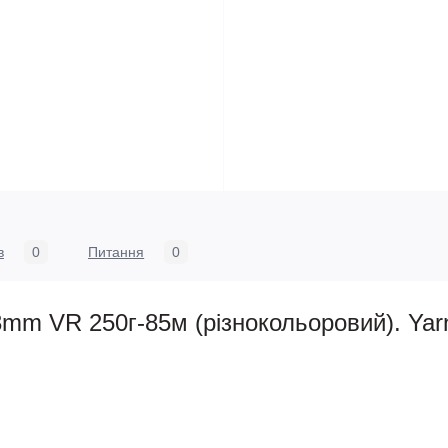
в
0
Питання
0
mm VR 250г-85м (різнокольоровий). Yar