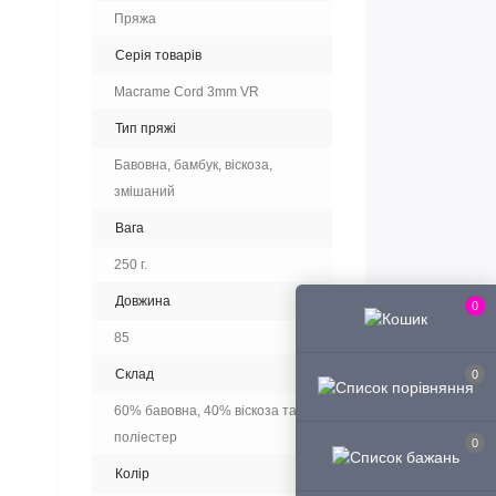
Пряжа
Серія товарів
Macrame Cord 3mm VR
Тип пряжі
Бавовна, бамбук, віскоза,
змішаний
Вага
250 г.
Довжина
0
85
Склад
0
60% бавовна, 40% віскоза та
поліестер
0
Колір