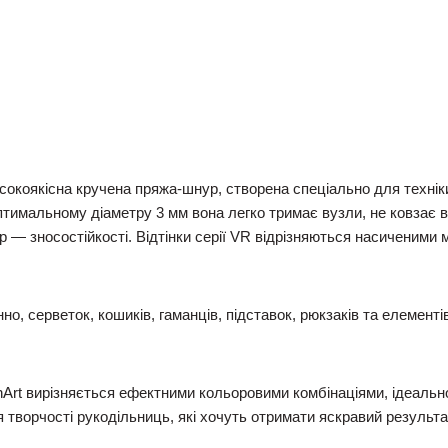
окоякісна кручена пряжа-шнур, створена спеціально для техніки
птимальному діаметру 3 мм вона легко тримає вузли, не ковзає в
тер — зносостійкості. Відтінки серії VR відрізняються насиченим
, серветок, кошиків, гаманців, підставок, рюкзаків та елементів
Art вирізняється ефектними кольоровими комбінаціями, ідеаль
я творчості рукодільниць, які хочуть отримати яскравий результа