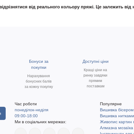
відрізнятися від реального кольору пряжі. Це залежить від 
Бонуси за
Доступні ціни
покупки
Кращі ціни на
ринку завдяки
Нарахування
прямим
бонусних балів
поставкам
за кожну покупку
Час роботи
Популярне
понеділок-неділя
Вишивка бісером
я
09:00-18:00
Вишивка ниткам
Ми в соціальних мережах:
Живопис картин
Алмазна мозаїка
Інструменти для 