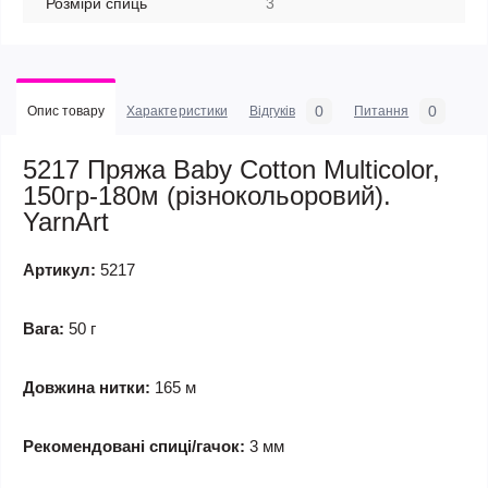
Розміри спиць
3
0
0
Опис товару
Характеристики
Відгуків
Питання
5217 Пряжа Baby Cotton Multicolor,
150гр-180м (різнокольоровий).
YarnArt
Артикул:
5217
Вага:
50 г
Довжина нитки:
165 м
Рекомендовані спиці/гачок:
3 мм