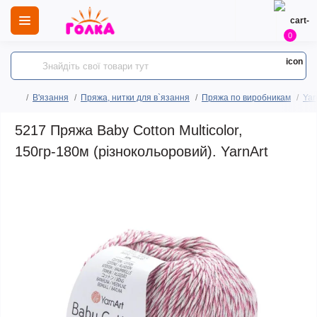
0
В'язання
Пряжа, нитки для в`язання
Пряжа по виробникам
Yar
5217 Пряжа Baby Cotton Multicolor,
150гр-180м (різнокольоровий). YarnArt