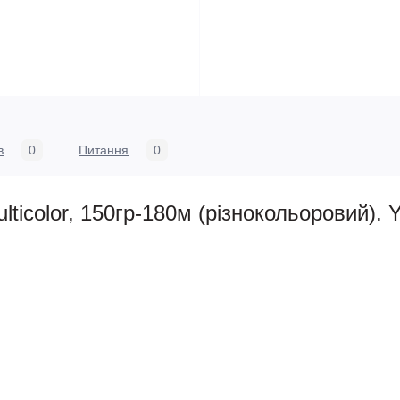
в
0
Питання
0
ticolor, 150гр-180м (різнокольоровий). Y