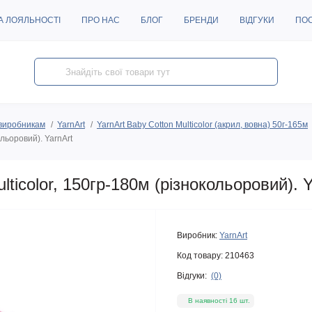
А ЛОЯЛЬНОСТІ
ПРО НАС
БЛОГ
БРЕНДИ
ВІДГУКИ
ПО
виробникам
YarnArt
YarnArt Baby Cotton Multicolor (акрил, вовна) 50г-165м
льоровий). YarnArt
ticolor, 150гр-180м (різнокольоровий). Y
Виробник:
YarnArt
Код товару:
210463
Відгуки:
(0)
В наявності 16 шт.