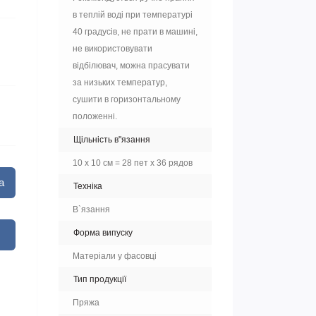
в теплій воді при температурі
40 градусів, не прати в машині,
не використовувати
відбілювач, можна прасувати
за низьких температур,
сушити в горизонтальному
положенні.
Щільність в"язання
10 х 10 см = 28 пет х 36 рядов
а
Техніка
В`язання
Форма випуску
Матеріали у фасовці
Тип продукції
Пряжа