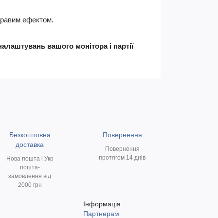
скравим ефектом.
налаштувань вашого монітора і партії
Безкоштовна
Повернення
доставка
Повернення
протягом 14 днів
Нова пошта і Укр
пошта-
замовлення від
2000 грн
Інформація
Партнерам