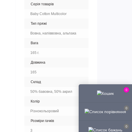
Серія товарів
Baby Cotton Multicolor
Тип пряжі
Вовна, напіввовна, альпака
Вага
165 г.
Довжина
165
Склад
0
50% бавовна, 50% акрил
Колір
0
Різнокольоровий
Розміри гачків
0
3