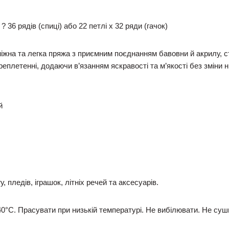
 36 рядів (спиці) або 22 петлі x 32 ряди (гачок)
 ніжна та легка пряжа з приємним поєднанням бавовни й акрилу, с
еплетенні, додаючи в’язанням яскравості та м’якості без зміни н
й
 пледів, іграшок, літніх речей та аксесуарів.
0°C. Прасувати при низькій температурі. Не вибілювати. Не су