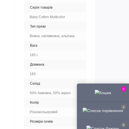
Серія товарів
Baby Cotton Multicolor
Тип пряжі
Вовна, напіввовна, альпака
Вага
165 г.
Довжина
165
Склад
0
50% бавовна, 50% акрил
Колір
0
Різнокольоровий
Розміри гачків
0