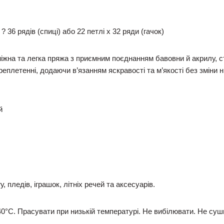
 36 рядів (спиці) або 22 петлі x 32 ряди (гачок)
 ніжна та легка пряжа з приємним поєднанням бавовни й акрилу, с
еплетенні, додаючи в’язанням яскравості та м’якості без зміни н
й
 пледів, іграшок, літніх речей та аксесуарів.
0°C. Прасувати при низькій температурі. Не вибілювати. Не су