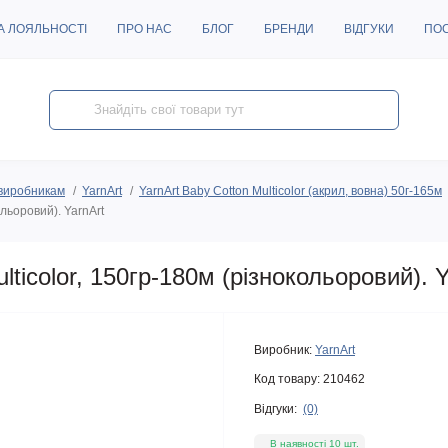
А ЛОЯЛЬНОСТІ
ПРО НАС
БЛОГ
БРЕНДИ
ВІДГУКИ
ПО
виробникам
YarnArt
YarnArt Baby Cotton Multicolor (акрил, вовна) 50г-165м
льоровий). YarnArt
ticolor, 150гр-180м (різнокольоровий). Y
Виробник:
YarnArt
Код товару:
210462
Відгуки:
(0)
В наявності 10 шт.