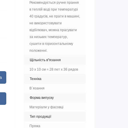
Рекомендується ручне прання
в теплій воді при температурі
40 градусів, не прати в машині,
не використовувати
відбілювач, можна прасувати
за низьких температур,
сушити в горизонтальному
положенні.
Щільність в"язання
10 х 10 см = 28 пет х 36 рядов
а
Техніка
В`язання
Форма випуску
Матеріали у фасовці
Тип продукції
Пряжа