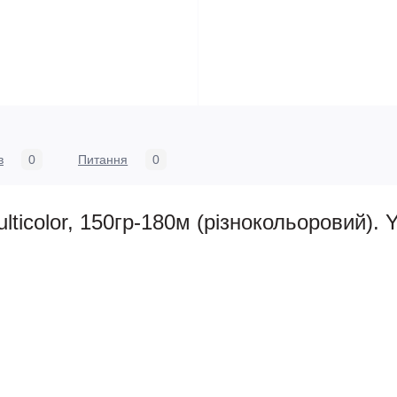
в
0
Питання
0
ticolor, 150гр-180м (різнокольоровий). Y