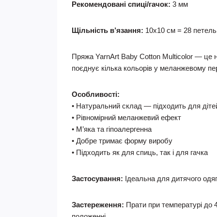
Рекомендовані спиці/гачок:
3 мм
Щільність в’язання:
10x10 см = 28 петель ?
Пряжа YarnArt Baby Cotton Multicolor — це
поєднує кілька кольорів у меланжевому пер
Особливості:
• Натуральний склад — підходить для діте
• Рівномірний меланжевий ефект
• М’яка та гіпоалергенна
• Добре тримає форму виробу
• Підходить як для спиць, так і для гачка
Застосування:
Ідеальна для дитячого одягу,
Застереження:
Прати при температурі до 4
положенні.