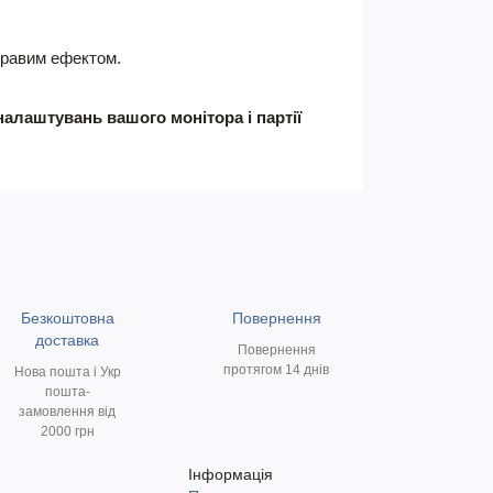
скравим ефектом.
налаштувань вашого монітора і партії
Безкоштовна
Повернення
доставка
Повернення
протягом 14 днів
Нова пошта і Укр
пошта-
замовлення від
2000 грн
Інформація