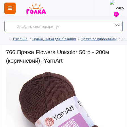
0
В'язання
Пряжа, нитки для в`язання
Пряжа по виробникам
Yar
766 Пряжа Flowers Unicolor 50гр - 200м
(коричневий). YarnArt