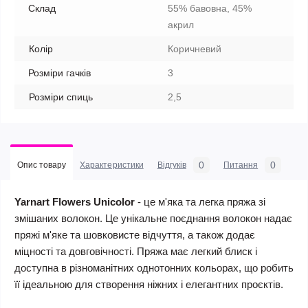
Склад
55% бавовна, 45%
акрил
Колір
Коричневий
Розміри гачків
3
Розміри спиць
2,5
0
0
Опис товару
Характеристики
Відгуків
Питання
Yarnart Flowers Unicolor
- це м'яка та легка пряжа зі
змішаних волокон. Це унікальне поєднання волокон надає
пряжі м'яке та шовковисте відчуття, а також додає
міцності та довговічності. Пряжа має легкий блиск і
доступна в різноманітних однотонних кольорах, що робить
її ідеальною для створення ніжних і елегантних проєктів.