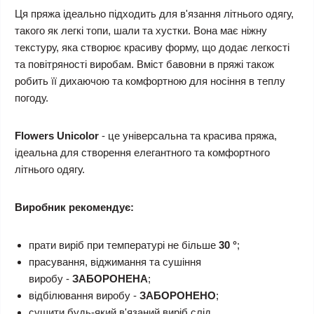
Ця пряжа ідеально підходить для в'язання літнього одягу,
такого як легкі топи, шали та хустки. Вона має ніжну
текстуру, яка створює красиву форму, що додає легкості
та повітряності виробам. Вміст бавовни в пряжі також
робить її дихаючою та комфортною для носіння в теплу
погоду.
Flowers
Unicolor
- це універсальна та красива пряжа,
ідеальна для створення елегантного та комфортного
літнього одягу.
Виробник рекомендує:
прати виріб при температурі не більше
30 °
;
прасування, віджимання та сушіння
виробу -
ЗАБОРОНЕНА
;
відбілювання виробу -
ЗАБОРОНЕНО
;
сушити будь-який в'язаний виріб слід