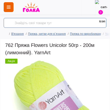
0
В'язання
Пряжа, нитки для в`язання
Пряжа по виробникам
Yar
762 Пряжа Flowers Unicolor 50гр - 200м
(лимонний). YarnArt
Акція