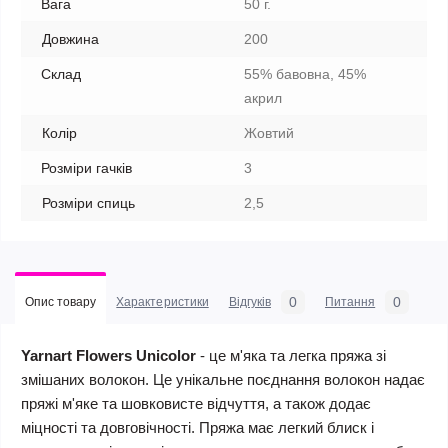
Вага
50 г.
Довжина
200
Склад
55% бавовна, 45%
акрил
Колір
Жовтий
Розміри гачків
3
Розміри спиць
2,5
0
0
Опис товару
Характеристики
Відгуків
Питання
Yarnart Flowers Unicolor
- це м'яка та легка пряжа зі
змішаних волокон. Це унікальне поєднання волокон надає
пряжі м'яке та шовковисте відчуття, а також додає
міцності та довговічності. Пряжа має легкий блиск і