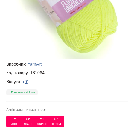
Виробник:
YarnArt
Код товару:
161064
Відгуки:
(0)
В наявності 9 шт.
Акція закінчиться через:
15
06
51
02
днів
годин
хвилин
секунд