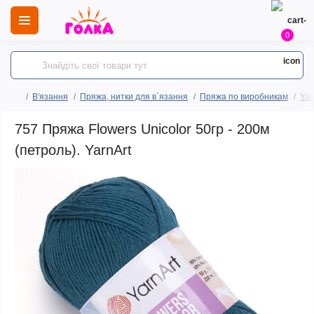
0
В'язання
Пряжа, нитки для в`язання
Пряжа по виробникам
Yar
757 Пряжа Flowers Unicolor 50гр - 200м
(петроль). YarnArt