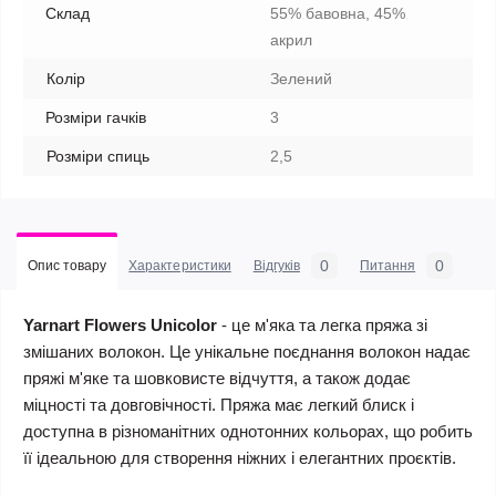
Склад
55% бавовна, 45%
акрил
Колір
Зелений
Розміри гачків
3
Розміри спиць
2,5
0
0
Опис товару
Характеристики
Відгуків
Питання
Yarnart Flowers Unicolor
- це м'яка та легка пряжа зі
змішаних волокон. Це унікальне поєднання волокон надає
пряжі м'яке та шовковисте відчуття, а також додає
міцності та довговічності. Пряжа має легкий блиск і
доступна в різноманітних однотонних кольорах, що робить
її ідеальною для створення ніжних і елегантних проєктів.