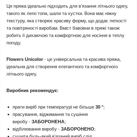
Ця пряжа ідеально підходить для в'язання літнього одягу,
такого як легкі топи, шали та хустки. Вона має ніжну
текстуру, яка створює красиву форму, що додає легкості
та повітряності виробам. Вміст бавовни в пряжі також
робить її дихаючою та комфортною для носіння в теплу
погоду.
Flowers
Unicolor
- це універсальна та красива пряжа,
ідеальна для створення елегантного та комфортного
літнього одягу.
Виробник рекомендує:
прати виріб при температурі не більше
30 °
;
прасування, віджимання та сушіння
виробу -
ЗАБОРОНЕНА
;
відбілювання виробу -
ЗАБОРОНЕНО
;
сушити будь-який в'язаний виріб слід