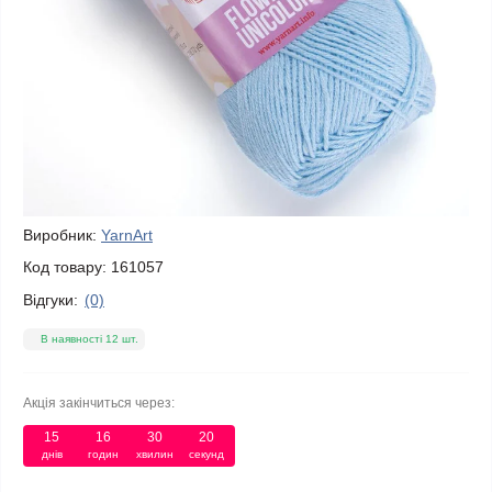
Виробник:
YarnArt
Код товару:
161057
Відгуки:
(0)
В наявності 12 шт.
Акція закінчиться через:
15
:
16
:
30
:
20
днів
годин
хвилин
секунд