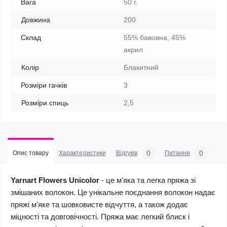
Вага
50 г.
Довжина
200
Склад
55% бавовна, 45%
акрил
Колір
Блакитний
Розміри гачків
3
Розміри спиць
2,5
0
0
Опис товару
Характеристики
Відгуків
Питання
Yarnart Flowers Unicolor
- це м'яка та легка пряжа зі
змішаних волокон. Це унікальне поєднання волокон надає
пряжі м'яке та шовковисте відчуття, а також додає
міцності та довговічності. Пряжа має легкий блиск і