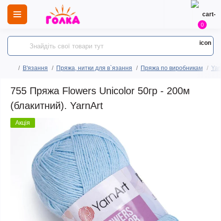
0
В'язання
Пряжа, нитки для в`язання
Пряжа по виробникам
Yar
755 Пряжа Flowers Unicolor 50гр - 200м
(блакитний). YarnArt
Акція