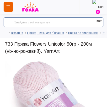
0
В'язання
Пряжа, нитки для в`язання
Пряжа по виробникам
Yar
733 Пряжа Flowers Unicolor 50гр - 200м
(ніжно-рожевий). YarnArt