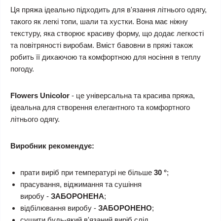
Ця пряжа ідеально підходить для в'язання літнього одягу,
такого як легкі топи, шали та хустки. Вона має ніжну
текстуру, яка створює красиву форму, що додає легкості
та повітряності виробам. Вміст бавовни в пряжі також
робить її дихаючою та комфортною для носіння в теплу
погоду.
Flowers
Unicolor
- це універсальна та красива пряжа,
ідеальна для створення елегантного та комфортного
літнього одягу.
Виробник рекомендує:
прати виріб при температурі не більше
30 °
;
прасування, віджимання та сушіння
виробу -
ЗАБОРОНЕНА
;
відбілювання виробу -
ЗАБОРОНЕНО
;
сушити будь-який в'язаний виріб слід