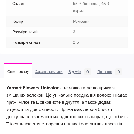
Склад
55% бавовна, 45%
акрил
Колір
Рожевий
Розміри гачків
3
Розміри спиць
2,5
0
0
Опис товару
Характеристики
Відгуків
Питання
Yarnart Flowers Unicolor
- це м'яка та легка пряжа зі
змішаних волокон. Це унікальне поєднання волокон надає
пряжі м'яке та шовковисте відчуття, а також додає
міцності та довговічності. Пряжа має легкий блиск і
доступна в різноманітних однотонних кольорах, що робить
її ідеальною для створення ніжних і елегантних проєктів.