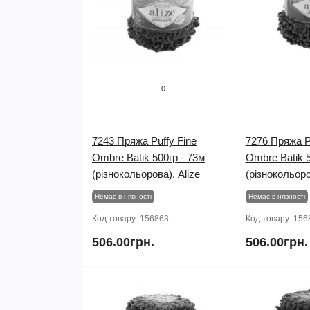
0
7243 Пряжа Puffy Fine
7276 Пряжа P
Ombre Batik 500гр - 73м
Ombre Batik 5
(різнокольорова). Alize
(різнокольоро
Немає в нявності
Немає в нявності
Код товару:
156863
Код товару:
156
506.00грн.
506.00грн.