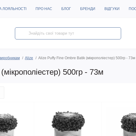
А ЛОЯЛЬНОСТІ
ПРО НАС
БЛОГ
БРЕНДИ
ВІДГУКИ
ПО
виробникам
Alize
Alize Puffy Fine Ombre Batik (мікрополіестер) 500гр - 73м
 (мікрополіестер) 500гр - 73м