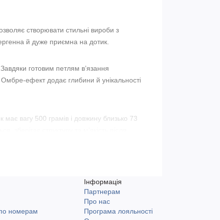
озволяє створювати стильні вироби з
лергенна й дуже приємна на дотик.
. Завдяки готовим петлям в’язання
. Омбре-ефект додає глибини й унікальності
ок має вагу 500 грамів і довжину близько 73
, зберігає структуру та м’якість після
оставка Новою поштою та Укрпоштою.
Інформація
Партнерам
и
Про нас
 по номерам
Програма лояльності