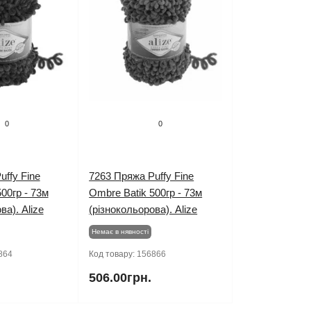
0
0
uffy Fine
7263 Пряжа Puffy Fine
00гр - 73м
Ombre Batik 500гр - 73м
ва). Alize
(різнокольорова). Alize
Немає в нявності
864
Код товару:
156866
506.00грн.