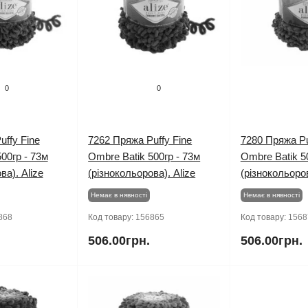
0
0
uffy Fine
7262 Пряжа Puffy Fine
7280 Пряжа Pu
00гр - 73м
Ombre Batik 500гр - 73м
Ombre Batik 5
ва). Alize
(різнокольорова). Alize
(різнокольоров
Немає в нявності
Немає в нявності
868
Код товару:
156865
Код товару:
1568
506.00грн.
506.00грн.