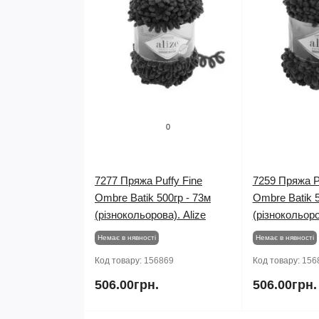
0
7277 Пряжа Puffy Fine
7259 Пряжа P
Ombre Batik 500гр - 73м
Ombre Batik 5
(різнокольорова). Alize
(різнокольоро
Немає в нявності
Немає в нявності
Код товару:
156869
Код товару:
156
506.00грн.
506.00грн.