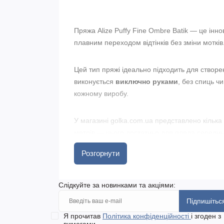
Пряжа Alize Puffy Fine Ombre Batik — це інн
плавним переходом відтінків без зміни мотків
Цей тип пряжі ідеально підходить для створе
виконується
виключно руками
, без спиць ч
кожному виробу.
У магазині golka.com.ua представлено кілька в
метрів — цього достатньо для пледа середньо
багаторазового використання.
Розгорнути
Швидка доставка по Україні, включаючи найв
Слідкуйте за новинками та акціями:
Фото в'язаних виробів дивіться в статті
Що можна
Підпишітьс
Я прочитав
Політика конфіденційності
і згоден з