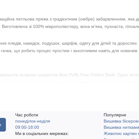
оваційна петльова пряжа з градієнтним (омбре) забарвленням, яка д
. Виготовлена зі 100% мікрополіестеру, вона м’яка, пухнаста, гіпоа
ння пледів, накидок, подушок, шарфів, одягу для дітей та дорослих
и гачка, що робить процес простим і захопливим навіть для новачків
аріантів колірних градієнтів Alize Puffy Fine Ombre Batik. Один мот
го розміру або об’ємного аксесуара. Пряжа не линяє, добре переться
іддаленіші населені пункти. Доступний самовивіз у місті Одеса. Д
Час роботи
Популярне
понеділок-неділя
Вишивка бісером
 зв'язати з пряжі Alize Puffy Fine Ombre Batik?
я
09:00-18:00
Вишивка ниткам
Ми в соціальних мережах:
Живопис картин