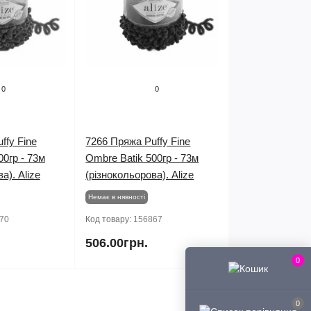
0
0
ffy Fine
7266 Пряжа Puffy Fine
00гр - 73м
Ombre Batik 500гр - 73м
а). Alize
(різнокольорова). Alize
Немає в нявності
70
Код товару:
156867
506.00грн.
0
0