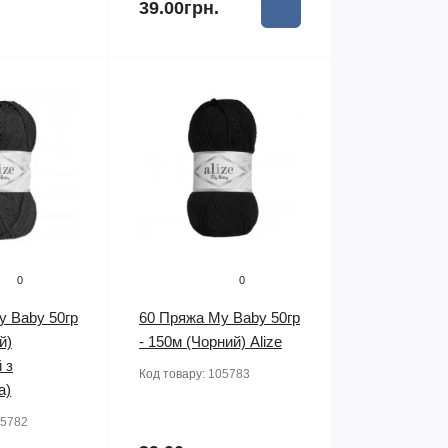
39.00грн.
0
0
y Baby 50гр
60 Пряжа My Baby 50гр
й)
- 150м (Чорний) Alize
 з
Код товару:
105783
а)
5782