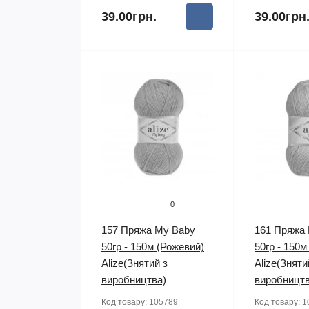
39.00грн.
39.00грн
0
157 Пряжа My Baby
161 Пряжа
50гр - 150м (Рожевий)
50гр - 150м
Alize(Знятий з
Alize(Зняти
виробництва)
виробництв
Код товару:
105789
Код товару:
1