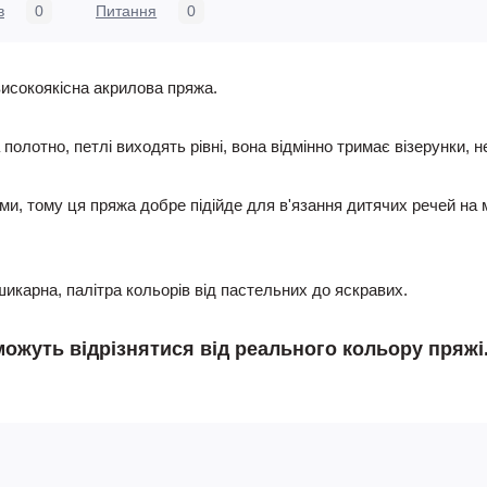
в
0
Питання
0
високоякісна акрилова пряжа.
 полотно, петлі виходять рівні, вона відмінно тримає візерунки, н
и, тому ця пряжа добре підійде для в'язання дитячих речей на м
икарна, палітра кольорів від пастельних до яскравих.
 можуть відрізнятися від реального кольору пряж