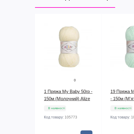
0
1 Пряжа My Baby 50гр -
19 Пряжа M
150м (Молочний) Alize
- 150м (М'я
В наявності
В наявності
Код товару:
105773
Код товару:
1