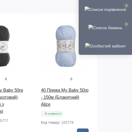
0
0
0
0
y Baby 50гр
40 Пряжа My Baby 50гр
акотовий)
- 150м (Блакитний)
 з
Alize
а)
В наявності
5777
Код товару:
105778