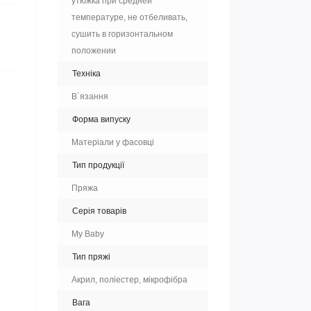
утюжка при средней
температуре, не отбеливать,
сушить в горизонтальном
положении
Техніка
В`язання
Форма випуску
Матеріали у фасовці
Тип продукції
Пряжа
Серія товарів
My Baby
Тип пряжі
Акрил, поліестер, мікрофібра
Вага