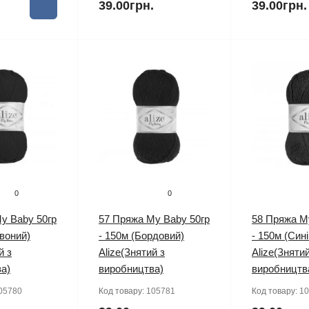
.
39.00грн.
39.00грн.
0
0
y Baby 50гр
57 Пряжа My Baby 50гр
58 Пряжа M
рвоний)
- 150м (Бордовий)
- 150м (Сині
й з
Alize(Знятий з
Alize(Знятий
а)
виробництва)
виробництв
05780
Код товару:
105781
Код товару:
10