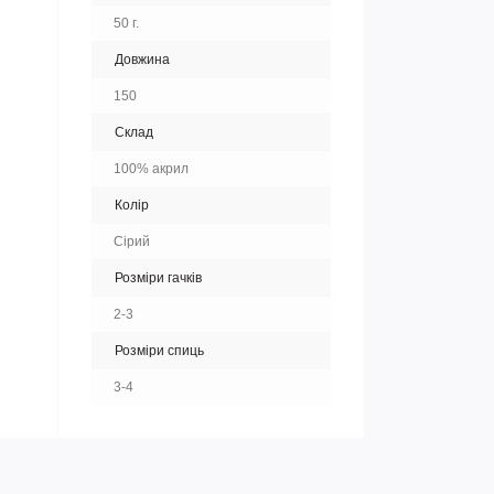
50 г.
Довжина
150
Склад
100% акрил
Колір
Сірий
Розміри гачків
2-3
Розміри спиць
3-4