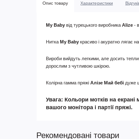
Опис товару
Характеристики
Відгукі
My Baby
від турецького виробника
Alize
- 
Нитка
My Baby
красиво і акуратно лягає на
Вироби вийдуть легкими, але досить теплим
дорослим з чутливою шкірою.
Колірна гамма пряжі
Алізе Май бебі
дуже ш
Увага: Кольори мотків на екрані
вашого монітора і партії пряжі.
Рекомендовані товари