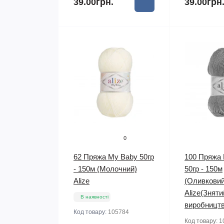
39.00грн.
39.00грн
0
62 Пряжа My Baby 50гр
100 Пряжа
- 150м (Молочний)
50гр - 150м
Alize
(Оливковий
Alize(Зняти
В наявності
виробництв
Код товару:
105784
Код товару:
1