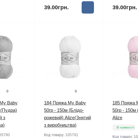
.
39.00грн.
39.00грн.
0
0
 My Baby
184 Пряжа My Baby
185 Пряжа 
 (Пудра)
50гр - 150м (Блідо-
50гр - 150м
й з
рожевий) Alize(Знятий
Alize
а)
з виробництва)
В наявності
05790
Код товару:
105791
Код товару:
10