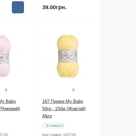
39.00грн.
0
0
My Baby
187 Пряжа My Baby
 (Рожевий)
50гр - 150м (Жовтий)
Alize
В наявності
5792
Код товару:
105793