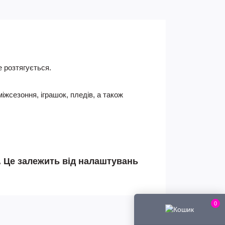
е розтягується.
іжсезоння, іграшок, пледів, а також
і. Це залежить від налаштувань
0