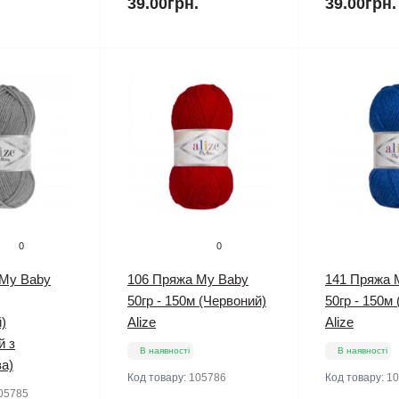
.
39.00грн.
39.00грн.
0
0
 My Baby
106 Пряжа My Baby
141 Пряжа 
50гр - 150м (Червоний)
50гр - 150м 
)
Alize
Alize
й з
В наявності
В наявності
а)
Код товару:
105786
Код товару:
10
05785