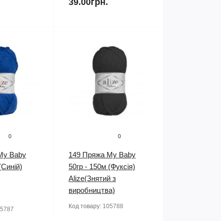
39.00грн.
0
0
My Baby
149 Пряжа My Baby
(Синій)
50гр - 150м (Фуксія)
Alize(Знятий з
виробництва)
Код товару:
105788
5787