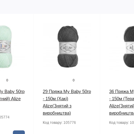
0
0
y Baby 50гр
29 Пряжа My Baby 50гр
36 Пряжа M
тний) Alize
- 150м (Хакі)
- 150м (Тер
Alize(Знятий з
Alize(Знятий
виробництва)
виробництв
05774
Код товару:
105776
Код товару:
10