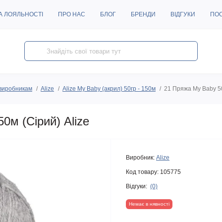
А ЛОЯЛЬНОСТІ
ПРО НАС
БЛОГ
БРЕНДИ
ВІДГУКИ
ПО
виробникам
Alize
Alize My Baby (акрил) 50гр - 150м
21 Пряжа My Baby 50
0м (Сірий) Alize
Виробник:
Alize
Код товару:
105775
Відгуки:
(0)
Немає в нявності