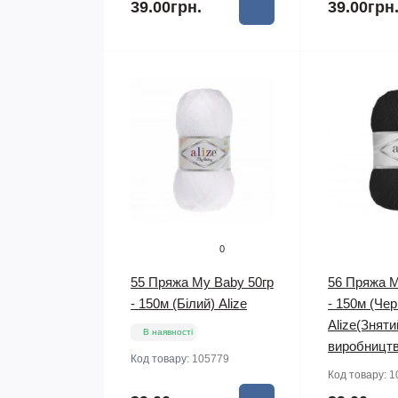
39.00грн.
39.00грн
0
55 Пряжа My Baby 50гр
56 Пряжа M
- 150м (Білий) Alize
- 150м (Че
Alize(Зняти
В наявності
виробництв
Код товару:
105779
Код товару:
1