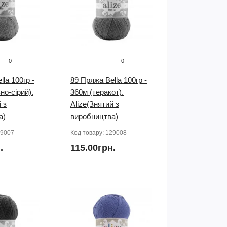
0
0
la 100гр -
89 Пряжа Bella 100гр -
но-сірий).
360м (теракот).
 з
Alize(Знятий з
а)
виробництва)
9007
Код товару:
129008
.
115.00грн.