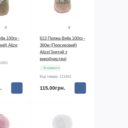
0
0
la 100гр -
613 Пряжа Bella 100гр -
ий) Alize
360м (Персиковий)
Alize(Знятий з
виробництва)
1601
В наявності
Код товару:
121602
.
115.00грн.