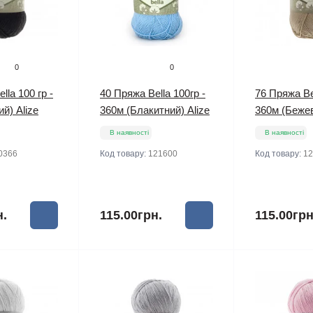
0
0
lla 100 гр -
40 Пряжа Bella 100гр -
76 Пряжа Bel
й) Alize
360м (Блакитний) Alize
360м (Бежев
В наявності
В наявності
0366
Код товару:
121600
Код товару:
12
н.
115.00грн.
115.00грн