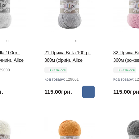
0
0
la 100гр -
21 Пряжа Bella 100гр -
32 Пряжа Bel
ний). Alize
360м (сірий). Alize
360м (рожев
29000
В наявності
В наявності
Код товару:
129001
Код товару:
12
н.
115.00грн.
115.00грн