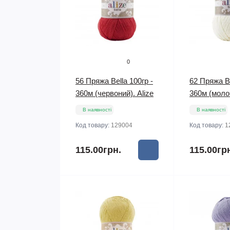
0
56 Пряжа Bella 100гр -
62 Пряжа Be
360м (червоний). Alize
360м (молоч
В наявності
В наявності
Код товару:
129004
Код товару:
1
115.00грн.
115.00гр