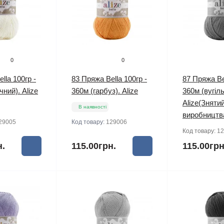
0
0
lla 100гр -
83 Пряжа Bella 100гр -
87 Пряжа Bel
ний). Alize
360м (гарбуз). Alize
360м (вугіль
Alize(Знятий
В наявності
виробництв
29005
Код товару:
129006
Код товару:
12
н.
115.00грн.
115.00грн