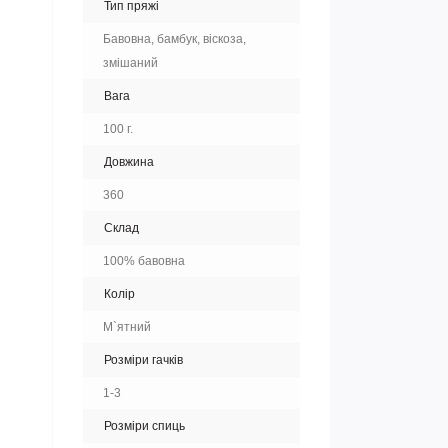
Тип пряжі
Бавовна, бамбук, віскоза,
змішаний
Вага
100 г.
Довжина
360
Склад
100% бавовна
Колір
М`ятний
Розміри гачків
1-3
Розміри спиць