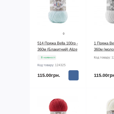
0
514 Пряжа Bella 100гр -
1 Пряжа Bel
360м (Блакитний) Alize
360м (молоч
Код товару:
1
В наявності
Код товару:
124325
115.00грн.
115.00гр