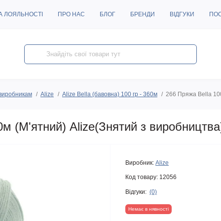
А ЛОЯЛЬНОСТІ
ПРО НАС
БЛОГ
БРЕНДИ
ВІДГУКИ
ПО
виробникам
Alize
Alize Bella (бавовна) 100 гр - 360м
266 Пряжа Bella 100
0м (М'ятний) Alize(Знятий з виробництва
Виробник:
Alize
Код товару:
12056
Відгуки:
(0)
Немає в нявності