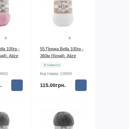
0
0
la 100гр -
55 Пряжа Bella 100гр -
ий). Alize
360м (білий). Alize
В наявності
9002
Код товару:
129003
.
115.00грн.