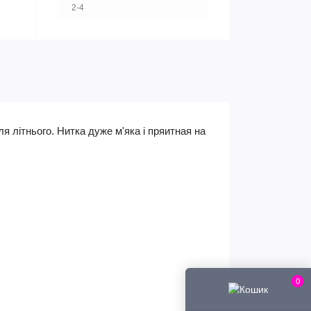
2-4
я літнього. Нитка дуже м'яка і пряитная на
0