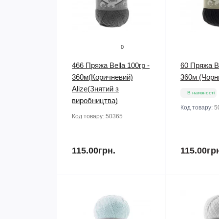
0
466 Пряжа Bella 100гр -
60 Пряжа Be
360м(Коричневий)
360м (Чорни
Alize(Знятий з
В наявності
виробництва)
Код товару:
5
Код товару:
50365
115.00грн.
115.00гр