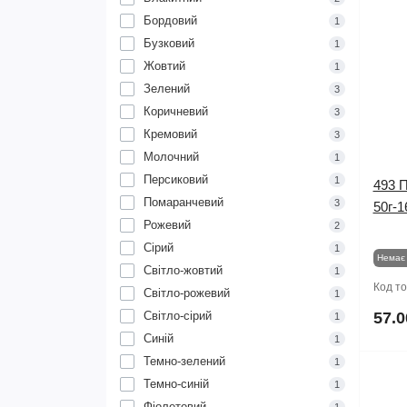
Бордовий
1
Бузковий
1
Жовтий
1
Зелений
3
Коричневий
3
Кремовий
3
Молочний
1
Персиковий
1
493 
Помаранчевий
3
50г-1
Рожевий
2
Сірий
1
Немає 
Світло-жовтий
1
Код т
Світло-рожевий
1
Світло-сірий
57.0
1
Синій
1
Темно-зелений
1
Темно-синій
1
Фіолетовий