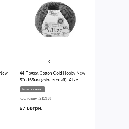
0
 New
44 Пряжа Cotton Gold Hobby New
50г-165мм (фіолетовий). Alize
Немає в нявності
Код товару:
211318
57.00грн.