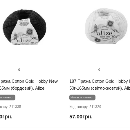
0
0
Пряжа Cotton Gold Hobby New
187 Пряжа Cotton Gold Hobby
65мм (бордовий). Alize
50г-165мм (світло-жовтий). Ali
в нявності
Немає в нявності
овару:
211335
Код товару:
211329
0грн.
57.00грн.