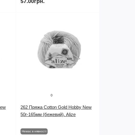
57.00грн.
0
New
262 Пряжа Cotton Gold Hobby New
50г-165мм (бежевий). Alize
Немає в нявності