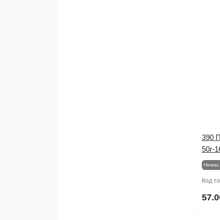
390 
50г-1
Немає 
Код т
57.0