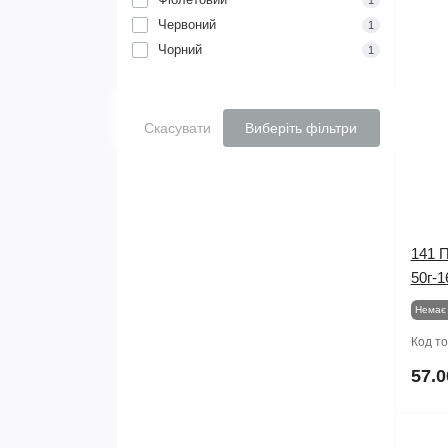
1
Червоний
1
Чорний
1
Скасувати
Виберіть фільтри
141 
50г-1
Немає 
Код т
57.0