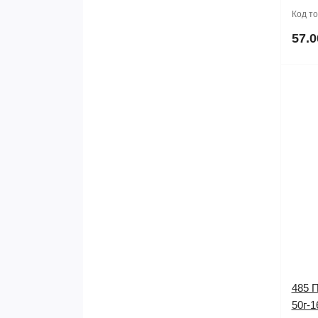
Код т
57.0
485 
50г-1