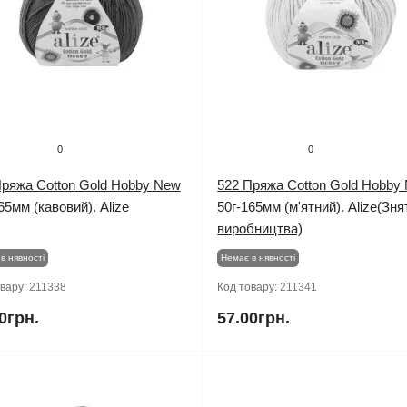
0
0
Пряжа Cotton Gold Hobby New
522 Пряжа Cotton Gold Hobby
65мм (кавовий). Alize
50г-165мм (м'ятний). Alize(Зня
виробництва)
в нявності
Немає в нявності
овару:
211338
Код товару:
211341
0грн.
57.00грн.