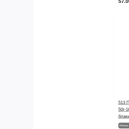
57.0
513 
50г-
блаки
Немає 