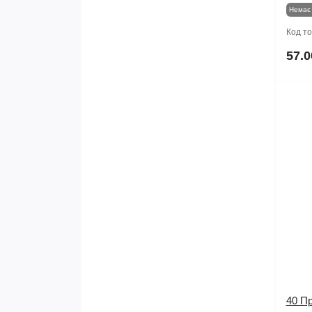
Немає 
Код т
57.0
40 П