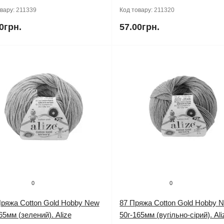
овару:
211339
Код товару:
211320
0грн.
57.00грн.
0
0
Пряжа Cotton Gold Hobby New
87 Пряжа Cotton Gold Hobby 
65мм (зелений). Alize
50г-165мм (вугільно-сірий). Ali