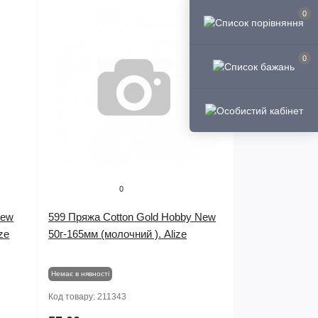
0
0
0
New
599 Пряжа Cotton Gold Hobby New
ze
50г-165мм (молочний ). Alize
Немає в нявності
Код товару:
211343