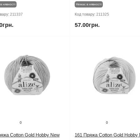
в нявності
Немає в нявності
овару:
211337
Код товару:
211325
0грн.
57.00грн.
0
0
ряжа Cotton Gold Hobby New
161 Пряжа Cotton Gold Hobby