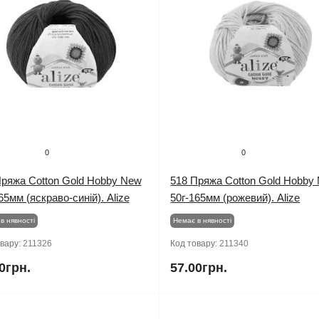
0
0
Пряжа Cotton Gold Hobby New
518 Пряжа Cotton Gold Hobby
65мм (яскраво-синій). Alize
50г-165мм (рожевий). Alize
в нявності
Немає в нявності
овару:
211326
Код товару:
211340
0грн.
57.00грн.