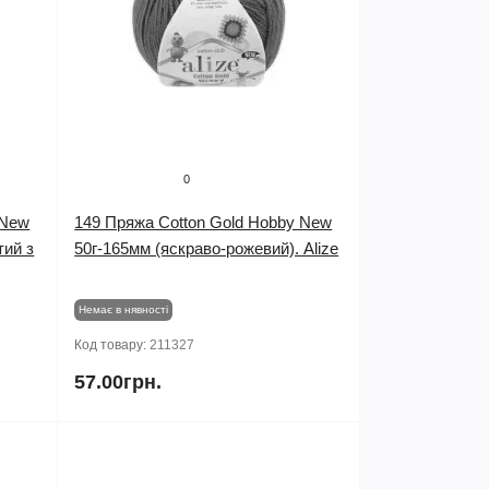
0
 New
149 Пряжа Cotton Gold Hobby New
тий з
50г-165мм (яскраво-рожевий). Alize
Немає в нявності
Код товару:
211327
57.00грн.