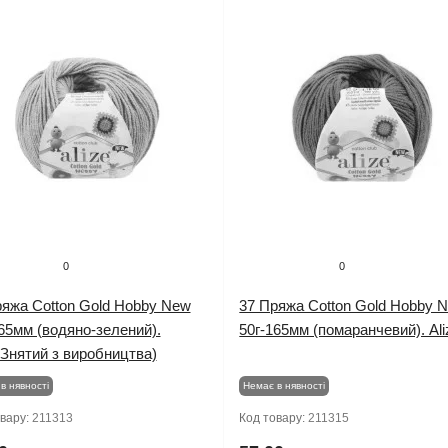
0
0
ряжа Cotton Gold Hobby New
37 Пряжа Cotton Gold Hobby 
65мм (водяно-зелений).
50г-165мм (помаранчевий). Ali
(Знятий з виробництва)
в нявності
Немає в нявності
овару:
211313
Код товару:
211315