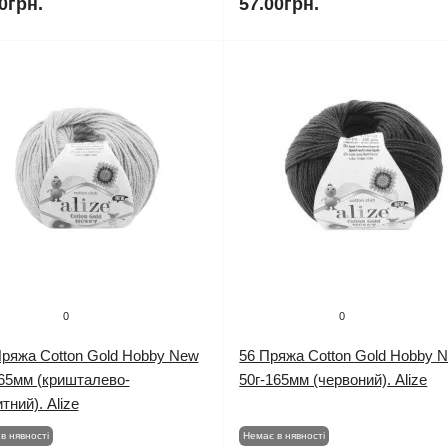
0грн.
57.00грн.
0
0
Пряжа Cotton Gold Hobby New
56 Пряжа Cotton Gold Hobby 
165мм (кришталево-
50г-165мм (червоний). Alize
тний). Alize
в нявності
Немає в нявності