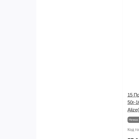
15 П
50г-1
Alize
Немає 
Код т