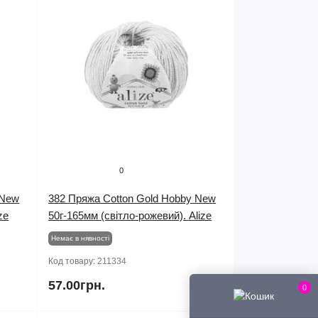
0
 New
382 Пряжа Cotton Gold Hobby New
ze
50г-165мм (світло-рожевий). Alize
Немає в нявності
Код товару:
211334
57.00грн.
0