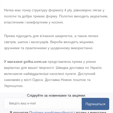
Нитка має тонку структуру формату 4 ply, рівномірно лягає у
полотні та добре тримає форму. Полотно виходить акуратним,
еластичним і комфортним у носінні.
Пряжа підходить для в’язання шкарпеток, а також легких
светрів, шапок і аксесуарів. Вироби виходять міцними,
зручними та практичними у щоденному використанні.
У магазині golka.com.ua
представлена пряжа у різних
варіантах для вашої творчості. Швидка доставка по Україні,
включаючи найвіддаленіші населені пункти. Доступний
самовивіз у місті Одеса. Доставка Новою поштою та
Укрпоштою.
Слідкуйте за новинками та акціями:
Підпишіться
Я прочитав
Політика конфіденційності
і згоден з вимогами