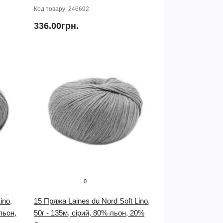
Код товару:
246692
336.00грн.
0
ino,
15 Пряжа Laines du Nord Soft Lino,
льон,
50г - 135м, сірий, 80% льон, 20%