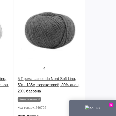
0
ino,
5 Пряжа Laines du Nord Soft Lino,
льон,
50г - 135м, теракотовий, 80% льон,
20% бавовна
Немає в нявності
0
Код товару:
246702