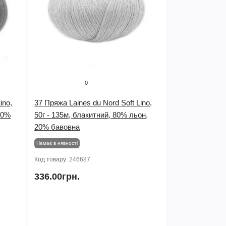
0
ino,
37 Пряжа Laines du Nord Soft Lino,
80%
50г - 135м, блакитний, 80% льон,
20% бавовна
Немає в нявності
Код товару:
246687
336.00грн.