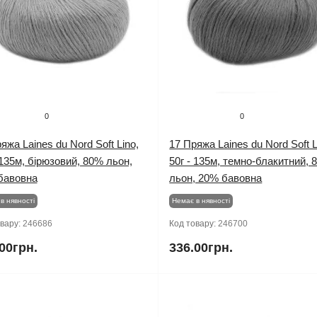
0
0
яжа Laines du Nord Soft Lino,
17 Пряжа Laines du Nord Soft L
 135м, бірюзовий, 80% льон,
50г - 135м, темно-блакитний, 
бавовна
льон, 20% бавовна
в нявності
Немає в нявності
овару:
246686
Код товару:
246700
00грн.
336.00грн.