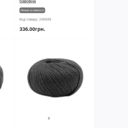
бавовна
Немає в нявності
Код товару:
246699
336.00грн.
0