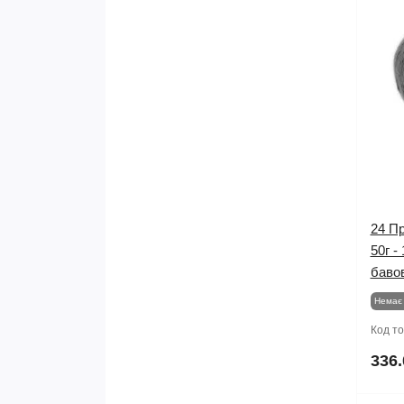
24 Пр
50г -
баво
Немає 
Код т
336.