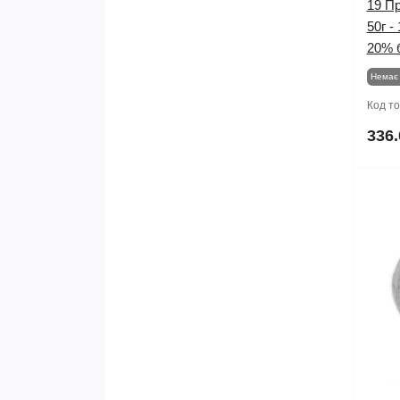
19 Пр
50г -
20% 
Немає 
Код т
336.