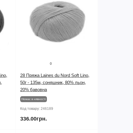
0
ino,
28 Пряжа Laines du Nord Soft Lino,
,
50г - 135м, соняшник, 80% льон,
20% бавовна
Немає в нявності
Код товару:
246189
336.00грн.