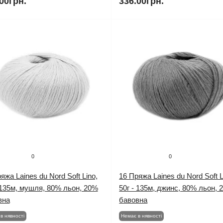
00грн.
336.00грн.
0
0
яжа Laines du Nord Soft Lino,
16 Пряжа Laines du Nord Soft L
 135м, мушля, 80% льон, 20%
50г - 135м, джинс, 80% льон, 
вна
бавовна
в нявності
Немає в нявності