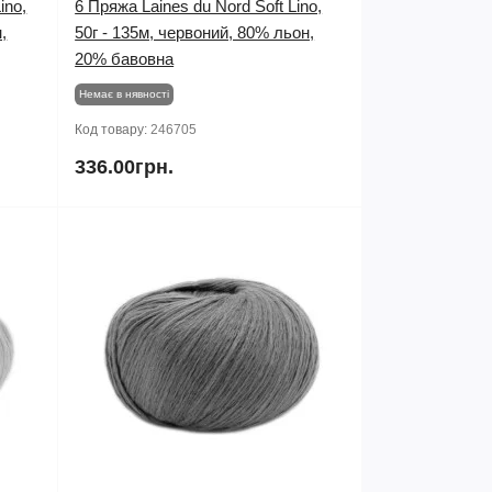
ino,
6 Пряжа Laines du Nord Soft Lino,
,
50г - 135м, червоний, 80% льон,
20% бавовна
Немає в нявності
Код товару:
246705
336.00грн.