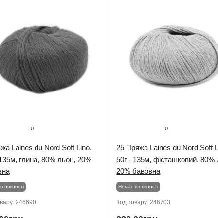
0
0
жа Laines du Nord Soft Lino,
25 Пряжа Laines du Nord Soft L
 135м, глина, 80% льон, 20%
50г - 135м, фісташковий, 80% 
вна
20% бавовна
в нявності
Немає в нявності
овару:
246690
Код товару:
246703