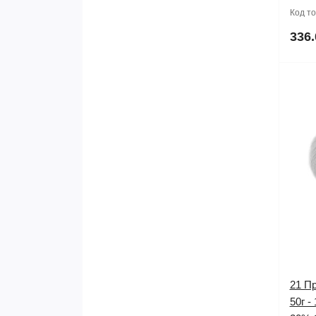
Код т
336.
21 Пр
50г -