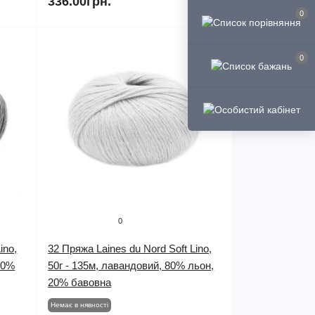
336.00грн.
0
0
0
ino,
32 Пряжа Laines du Nord Soft Lino,
20%
50г - 135м, лавандовий, 80% льон,
20% бавовна
Немає в нявності