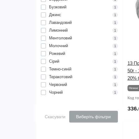
Бузковий
1
Джинс
1
Лавандовий
1
Лимонний
1
Ментоловий
1
Молочний
1
Рожевий
1
Сірий
1
13 Пр
Темно-синій
1
50г -
Теракотовий
1
20% 
Червоний
1
Немає 
Чорний
1
Код т
336.
Скасувати
Виберіть фільтри