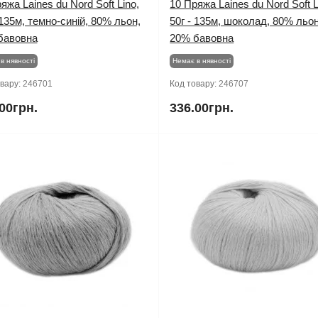
яжа Laines du Nord Soft Lino,
10 Пряжа Laines du Nord Soft L
 135м, темно-синій, 80% льон,
50г - 135м, шоколад, 80% льон
бавовна
20% бавовна
в нявності
Немає в нявності
овару:
246701
Код товару:
246707
00грн.
336.00грн.