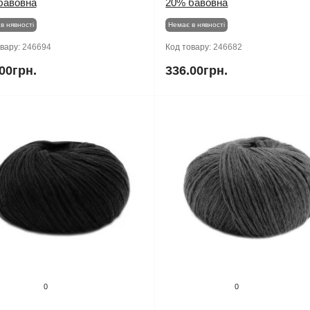
бавовна
20% бавовна
в нявності
Немає в нявності
овару:
246694
Код товару:
246682
00грн.
336.00грн.
0
0