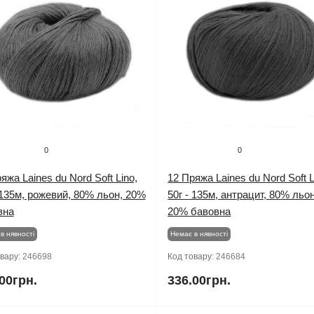
0
0
яжа Laines du Nord Soft Lino,
12 Пряжа Laines du Nord Soft L
 135м, рожевий, 80% льон, 20%
50г - 135м, антрацит, 80% льон
вна
20% бавовна
в нявності
Немає в нявності
овару:
246698
Код товару:
246684
00грн.
336.00грн.