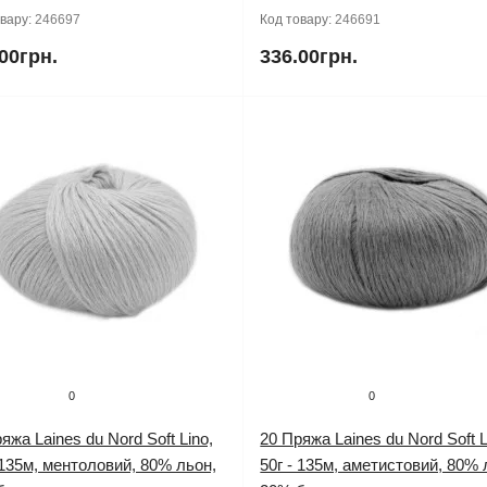
овару:
246697
Код товару:
246691
00грн.
336.00грн.
0
0
яжа Laines du Nord Soft Lino,
20 Пряжа Laines du Nord Soft L
 135м, ментоловий, 80% льон,
50г - 135м, аметистовий, 80% 