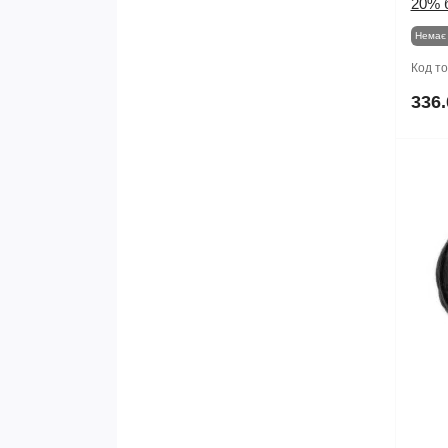
20% 
Немає 
Код т
336.