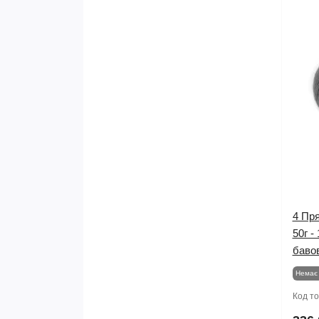
4 Пря
50г -
баво
Немає 
Код т