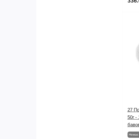
336.
27 Пр
50г -
баво
Немає 