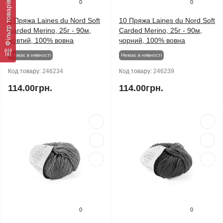
0
0
Фільтр товарів
5 Пряжа Laines du Nord Soft
10 Пряжа Laines du Nord Soft
Carded Merino, 25г - 90м,
Carded Merino, 25г - 90м,
жовтий, 100% вовна
чорний, 100% вовна
Немає в нявності
Немає в нявності
Код товару:
246234
Код товару:
246239
114.00грн.
114.00грн.
0
0