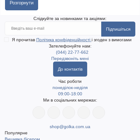
Нитка має кардовану структуру, завдяки чому полотно
Розгорнути
виходить об’ємним, м’яким і з легкою пухнастістю. Пряжа
добре тримає форму та рівномірно лягає у полотні.
Слідкуйте за новинками та акціями:
Підпишіться
Підходить для в’язання светрів, кардиганів, шапок, шарфів та
Я прочитав
Політика конфіденційності
і згоден з вимогами
інших аксесуарів. Вироби виходять теплими, легкими та
Зателефонуйте нам:
комфортними у щоденному носінні.
(044) 22-77-662
Передзвоніть мені
У магазині golka.com.ua
представлена пряжа у різних
До контактів
варіантах для вашої творчості. Швидка доставка по Україні,
включаючи найвіддаленіші населені пункти. Доступний
Час роботи
самовивіз у місті Одеса. Доставка Новою поштою та
понеділок-неділя
09:00-18:00
Укрпоштою.
Ми в соціальних мережах:
shop@golka.com.ua
Популярне
Вишивка бісером