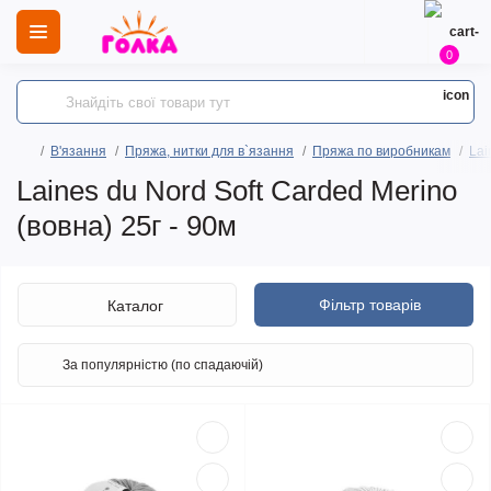
0
В'язання
Пряжа, нитки для в`язання
Пряжа по виробникам
Lai
Laines du Nord Soft Carded Merino
(вовна) 25г - 90м
Фільтр товарів
Каталог