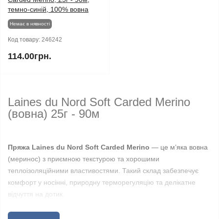
темно-синій, 100% вовна
Немає в нявності
Код товару:
246242
114.00грн.
Laines du Nord Soft Carded Merino
(вовна) 25г - 90м
Пряжа Laines du Nord Soft Carded Merino
— це м’яка вовна
(меринос) з приємною текстурою та хорошими
теплоізоляційними властивостями. Такий склад забезпечує
комфорт у носінні, природну терморегуляцію та делікатне
відчуття на дотик.