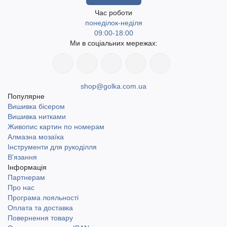
варіантах для вашої творчості. Швидка доставка по Україні,
включаючи найвіддаленіші населені пункти. Доступний
Час роботи
понеділок-неділя
самовивіз у місті Одеса. Доставка Новою поштою та
09:00-18:00
Укрпоштою.
Ми в соціальних мережах:
shop@golka.com.ua
Популярне
Вишивка бісером
Вишивка нитками
Живопис картин по номерам
Алмазна мозаїка
Інструменти для рукоділля
В'язання
Інформація
Партнерам
Про нас
Програма лояльності
Оплата та доставка
Повернення товару