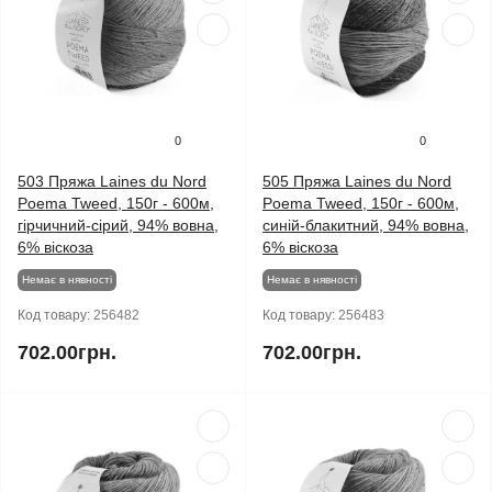
0
0
503 Пряжа Laines du Nord
505 Пряжа Laines du Nord
Poema Tweed, 150г - 600м,
Poema Tweed, 150г - 600м,
гірчичний-сірий, 94% вовна,
синій-блакитний, 94% вовна,
6% віскоза
6% віскоза
Немає в нявності
Немає в нявності
Код товару:
256482
Код товару:
256483
702.00грн.
702.00грн.