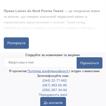
Пряжа Laines du Nord Poema Tweed
— це поєднання вовни
та віскози, що створює класичний твідівський ефект із
характерними вкрапленнями у полотні. Такий склад
забезпечує тепло, комфорт у носінні та приємну текстуру з
декоративним виглядом.
Розгорнути
Нитка має м’яку структуру, добре тримає форму та рівномірно
лягає у полотні. Твідівські вкраплення додають виробам
Слідкуйте за новинками та акціями:
глибини та виразності, формуючи стильний зовнішній вигляд
Підпишіться
без складних технік.
Я прочитав
Політика конфіденційності
і згоден з вимогами
Зателефонуйте нам:
Пряжа підходить для в’язання светрів, кардиганів, шалей,
(044) 22-77-662
шарфів та інших аксесуарів. Вироби виходять теплими,
(067) 483-65-85
практичними та з характерною фактурою.
(050) 067-34-84
Передзвоніть мені
У магазині golka.com.ua
представлена пряжа у різних
До контактів