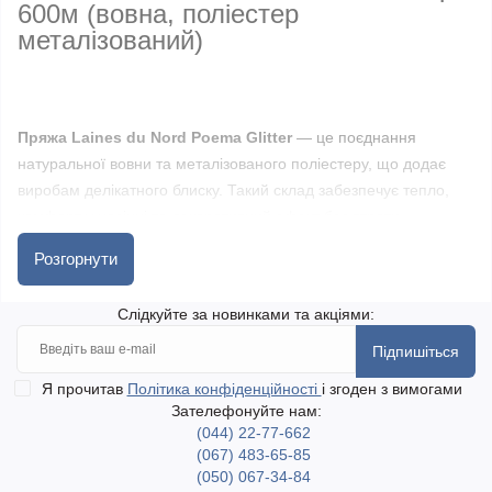
600м
(вовна, поліестер
металізований)
Пряжа Laines du Nord Poema Glitter
— це поєднання
натуральної вовни та металізованого поліестеру, що додає
виробам делікатного блиску. Такий склад забезпечує тепло,
комфорт у носінні та декоративний ефект без втрати
практичності.
Розгорнути
Нитка має м’яку текстуру та рівномірно лягає у полотні,
Слідкуйте за новинками та акціями:
зберігаючи форму виробу. Плавні переходи кольорів у
Підпишіться
поєднанні з блиском створюють виразний ефект, який
розкривається у процесі в’язання.
Я прочитав
Політика конфіденційності
і згоден з вимогами
Зателефонуйте нам:
(044) 22-77-662
Пряжа підходить для в’язання шалей, палантинів, светрів,
(067) 483-65-85
кардиганів і аксесуарів. Вироби виходять легкими, теплими та
(050) 067-34-84