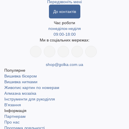
з декоративним блиском.
Передзвоніть мені
До контактів
У магазині golka.com.ua
представлена пряжа у різних
варіантах для вашої творчості. Швидка доставка по Україні,
Час роботи
понеділок-неділя
включаючи найвіддаленіші населені пункти. Доступний
09:00-18:00
самовивіз у місті Одеса. Доставка Новою поштою та
Ми в соціальних мережах:
Укрпоштою.
shop@golka.com.ua
Популярне
Вишивка бісером
Вишивка нитками
Живопис картин по номерам
Алмазна мозаїка
Інструменти для рукоділля
В'язання
Інформація
Партнерам
Про нас
Програма лояльності