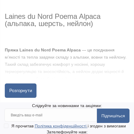
Laines du Nord Poema Alpaca
(альпака, шерсть, нейлон)
Пряжа Laines du Nord Poema Alpaca
— це поєднання
м’якості та тепла завдяки складу з альпаки, вовни та нейлону.
Такий склад забезпечує комфорт у носінні, хорошу
терморегуляцію та зносостійкість, а нейлон додає міцності й
допомагає виробам зберігати форму.
Розгорнути
Нитка має приємну, злегка пухнасту текстуру, добре тримає
форму та рівномірно лягає у полотні. Плавні переходи
Слідкуйте за новинками та акціями:
кольорів створюють ефект градієнта, який гармонійно
Підпишіться
розкривається у процесі в’язання.
Я прочитав
Політика конфіденційності
і згоден з вимогами
Зателефонуйте нам:
Пряжа підходить для в’язання светрів, кардиганів, шалей,