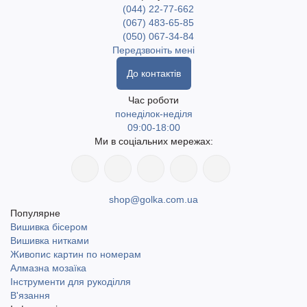
(044) 22-77-662
палантинів, шарфів та інших аксесуарів. Вироби виходять
(067) 483-65-85
легкими, теплими та комфортними у щоденному носінні.
(050) 067-34-84
Передзвоніть мені
У магазині golka.com.ua
представлена пряжа у різних
До контактів
варіантах для вашої творчості. Швидка доставка по Україні,
включаючи найвіддаленіші населені пункти. Доступний
Час роботи
понеділок-неділя
самовивіз у місті Одеса. Доставка Новою поштою та
09:00-18:00
Укрпоштою.
Ми в соціальних мережах:
shop@golka.com.ua
Популярне
Вишивка бісером
Вишивка нитками
Живопис картин по номерам
Алмазна мозаїка
Інструменти для рукоділля
В'язання