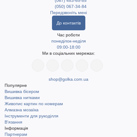
(067) 483-65-85
теплими та практичними у щоденному використанні.
(050) 067-34-84
Передзвоніть мені
У магазині golka.com.ua
представлена пряжа у різних
До контактів
варіантах для вашої творчості. Швидка доставка по Україні,
включаючи найвіддаленіші населені пункти. Доступний
Час роботи
понеділок-неділя
самовивіз у місті Одеса. Доставка Новою поштою та
09:00-18:00
Укрпоштою.
Ми в соціальних мережах:
shop@golka.com.ua
Популярне
Вишивка бісером
Вишивка нитками
Живопис картин по номерам
Алмазна мозаїка
Інструменти для рукоділля
В'язання
Інформація
Партнерам