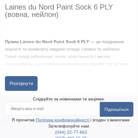
Laines du Nord Paint Sock 6 PLY
(вовна, нейлон)
Пряжа Laines du Nord Paint Sock 6 PLY
— це поєднання
міцності та комфорту завдяки складу з вовни та нейлону.
Такий склад забезпечує тепло, еластичність і високу
зносостійкість, що особливо важливо для виробів, які активно
носяться.
Розгорнути
Нитка має щільнішу структуру формату 6 ply, добре тримає
форму та рівномірно лягає у полотні. Пряжа відзначається
Слідкуйте за новинками та акціями:
стабільністю у в’язанні та дозволяє отримати акуратну, чітку
Підпишіться
фактуру виробу.
Я прочитав
Політика конфіденційності
і згоден з вимогами
Зателефонуйте нам:
Підходить для в’язання шкарпеток, а також светрів, шапок,
(044) 22-77-662
шарфів та інших аксесуарів. Вироби виходять міцними,