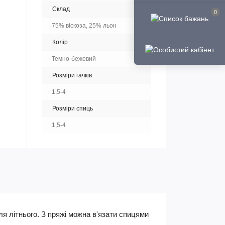
Склад
0
75% віскоза, 25% льон
Колір
Темно-бежевий
Розміри гачків
1,5-4
Розміри спиць
1,5-4
ля літнього. З пряжі можна в'язати спицями