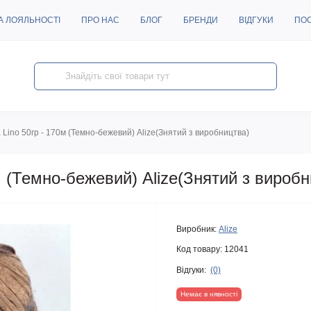
А ЛОЯЛЬНОСТІ
ПРО НАС
БЛОГ
БРЕНДИ
ВІДГУКИ
ПО
Lino 50гр - 170м (Темно-бежевий) Alize(Знятий з виробництва)
м (Темно-бежевий) Alize(Знятий з виробн
Виробник:
Alize
Код товару:
12041
Відгуки:
(0)
Немає в нявності