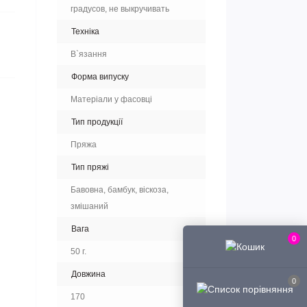
градусов, не выкручивать
Техніка
В`язання
Форма випуску
Матеріали у фасовці
Тип продукції
Пряжа
Тип пряжі
Бавовна, бамбук, віскоза,
змішаний
Вага
0
50 г.
Довжина
0
170