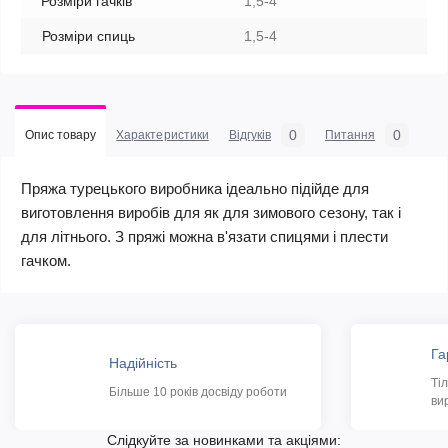
Розміри гачків
1,5-4
Розміри спиць
1,5-4
0
0
Опис товару
Характеристики
Відгуків
Питання
Пряжа турецького виробника ідеально підійде для
виготовлення виробів для як для зимового сезону, так і
для літнього. З пряжі можна в'язати спицями і плести
гачком.
Га
Надійність
Ті
Більше 10 років досвіду роботи
ви
Слідкуйте за новинками та акціями: