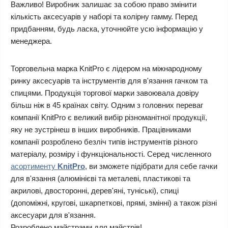
Важливо! Виробник залишає за собою право змінити
кількість аксесуарів у наборі та колірну гамму. Перед
придбанням, будь ласка, уточнюйте усю інформацію у
менеджера.
Торговельна марка KnitPro є лідером на міжнародному
ринку аксесуарів та інструментів для в'язання гачком та
спицями. Продукція торгової марки завоювала довіру
більш ніж в 45 країнах світу. Одним з головних переваг
компанії KnitPro є великий вибір різноманітної продукції,
яку не зустрінеш в інших виробників. Працівниками
компанії розроблено безліч типів інструментів різного
матеріалу, розміру і функціональності. Серед численного
асортименту
KnitPro
, ви зможете підібрати для себе гачки
для в'язання (алюмінієві та металеві, пластикові та
акрилові, двосторонні, дерев'яні, туніські), спиці
(допоміжні, кругові, шкарпеткові, прямі, змінні) а також різні
аксесуари для в'язання.
Розроблено майстрами для майстрів!