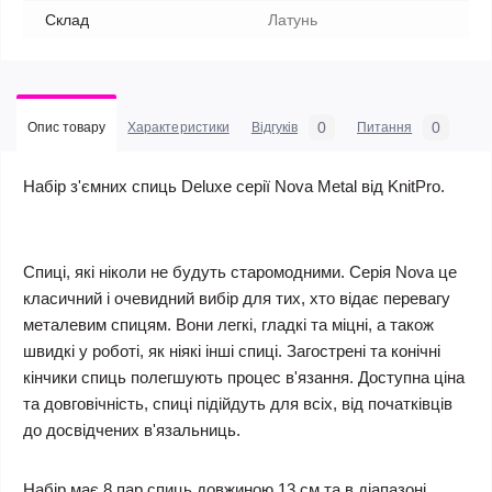
Склад
Латунь
0
0
Опис товару
Характеристики
Відгуків
Питання
Набір з'ємних спиць Deluxe серії Nova Metal від KnitPro.
Спиці, які ніколи не будуть старомодними. Серія Nova це
класичний і очевидний вибір для тих, хто відає перевагу
металевим спицям. Вони легкі, гладкі та міцні, а також
швидкі у роботі, як ніякі інші спиці. Загострені та конічні
кінчики спиць полегшують процес в'язання. Доступна ціна
та довговічність, спиці підійдуть для всіх, від початківців
до досвідчених в'язальниць.
Набір має 8 пар спиць довжиною 13 см та в діапазоні