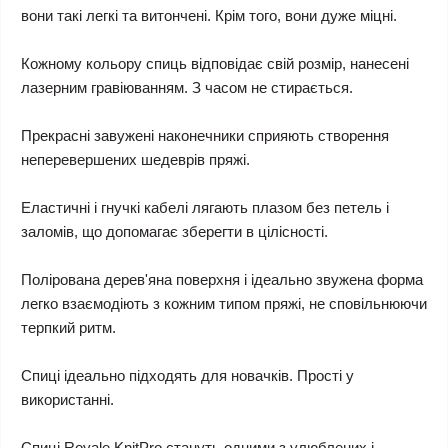
вони такі легкі та витончені. Крім того, вони дуже міцні.
Кожному кольору спиць відповідає свій розмір, нанесені
лазерним гравіюванням. З часом не стирається.
Прекрасні завужені наконечники сприяють створення
неперевершених шедеврів пряжі.
Еластичні і гнучкі кабелі лягають плазом без петель і
заломів, що допомагає зберегти в цілісності.
Полірована дерев'яна поверхня і ідеально звужена форма
легко взаємодіють з кожним типом пряжі, не сповільнюючи
терпкий ритм.
Спиці ідеально підходять для новачків. Прості у
використанні.
Спиці Royale KnitPro стануть одними з улюблених і