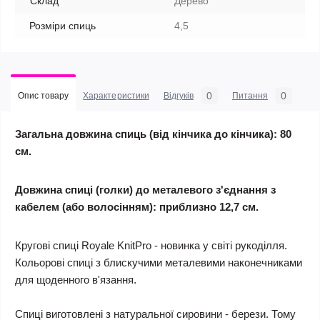
Склад
Дерево
Розміри спиць
4,5
0
0
Опис товару
Характеристики
Відгуків
Питання
Загальна довжина спиць (від кінчика до кінчика): 80
см.
Довжина спиці (голки) до металевого з'єднання з
кабелем (або волосінням): приблизно 12,7 см.
Кругові спиці Royale KnitPro - новинка у світі рукоділля.
Кольорові спиці з блискучими металевими наконечниками
для щоденного в'язання.
Спиці виготовлені з натуральної сировини - берези. Тому