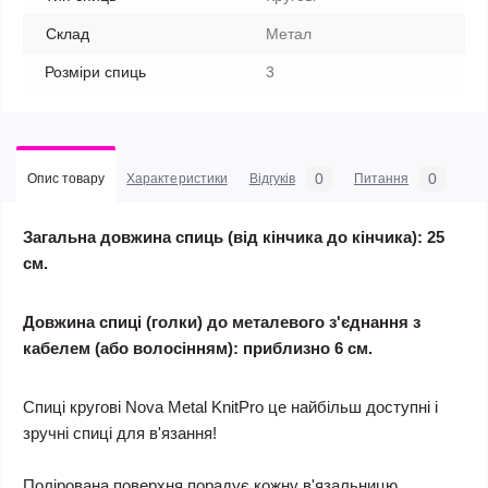
Склад
Метал
Розміри спиць
3
0
0
Опис товару
Характеристики
Відгуків
Питання
Загальна довжина спиць (від кінчика до кінчика): 25
см.
Довжина спиці (голки) до металевого з'єднання з
кабелем (або волосінням): приблизно 6 см.
Спиці кругові Nova Metal KnitPro це найбільш доступні і
зручні спиці для в'язання!
Полірована поверхня порадує кожну в'язальницю,