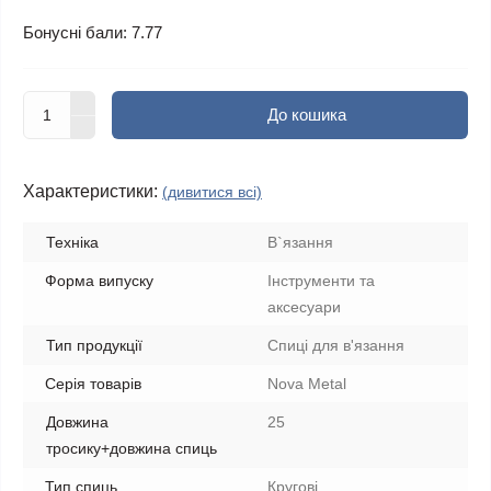
Бонусні бали: 7.77
До кошика
Характеристики:
(дивитися всі)
Техніка
В`язання
Форма випуску
Інструменти та
аксесуари
Тип продукції
Спиці для в'язання
Серія товарів
Nova Metal
Довжина
25
тросику+довжина спиць
Тип спиць
Кругові