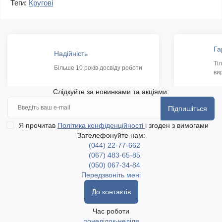
Теги:
Кругові
Га
Надійність
Ті
Більше 10 років досвіду роботи
ви
Слідкуйте за новинками та акціями:
Підпишіться
Я прочитав
Політика конфіденційності
і згоден з вимогами
Зателефонуйте нам:
(044) 22-77-662
(067) 483-65-85
(050) 067-34-84
Передзвоніть мені
До контактів
Час роботи
понеділок-неділя