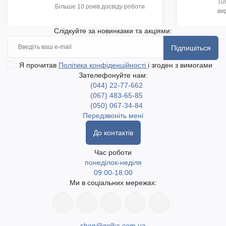
Ті
Більше 10 років досвіду роботи
ви
Слідкуйте за новинками та акціями:
Підпишіться
Я прочитав
Політика конфіденційності
і згоден з вимогами
Зателефонуйте нам:
(044) 22-77-662
(067) 483-65-85
(050) 067-34-84
Передзвоніть мені
До контактів
Час роботи
понеділок-неділя
09:00-18:00
Ми в соціальних мережах:
shop@golka.com.ua