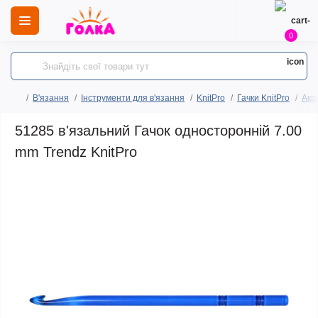
0
В'язання
Інструменти для в'язання
KnitPro
Гачки KnitPro
Акри
51285 в'язальний Гачок односторонній 7.00
mm Trendz KnitPro