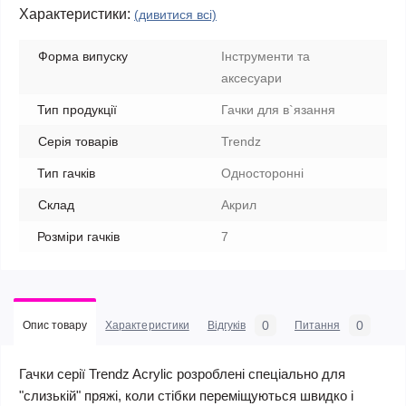
Характеристики:
(дивитися всі)
Форма випуску
Інструменти та
аксесуари
Тип продукції
Гачки для в`язання
Серія товарів
Trendz
Тип гачків
Односторонні
Склад
Акрил
Розміри гачків
7
0
0
Опис товару
Характеристики
Відгуків
Питання
Гачки серії Trendz Acrylic розроблені спеціально для
"слизькій" пряжі, коли стібки переміщуються швидко і