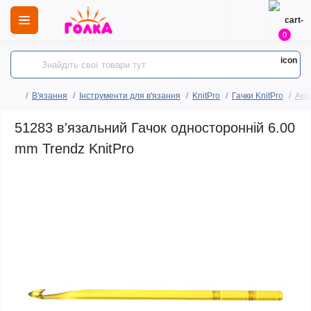
0
В'язання
Інструменти для в'язання
KnitPro
Гачки KnitPro
Акри
51283 в'язальний Гачок односторонній 6.00
mm Trendz KnitPro