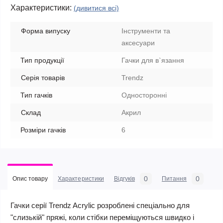
Характеристики:
(дивитися всі)
Форма випуску
Інструменти та
аксесуари
Тип продукції
Гачки для в`язання
Серія товарів
Trendz
Тип гачків
Односторонні
Склад
Акрил
Розміри гачків
6
0
0
Опис товару
Характеристики
Відгуків
Питання
Гачки серії Trendz Acrylic розроблені спеціально для
"слизькій" пряжі, коли стібки переміщуються швидко і