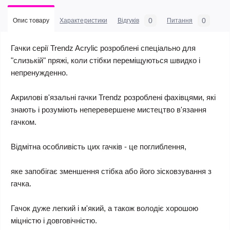
0
0
Опис товару
Характеристики
Відгуків
Питання
Гачки серії Trendz Acrylic розроблені спеціально для
"слизькій" пряжі, коли стібки переміщуються швидко і
непренужденно.
Акрилові в'язальні гачки Trendz розроблені фахівцями, які
знають і розуміють неперевершене мистецтво в'язання
гачком.
Відмітна особливість цих гачків - це поглиблення,
яке запобігає зменшення стібка або його зісковзування з
гачка.
Гачок дуже легкий і м'який, а також володіє хорошою
міцністю і довговічністю.