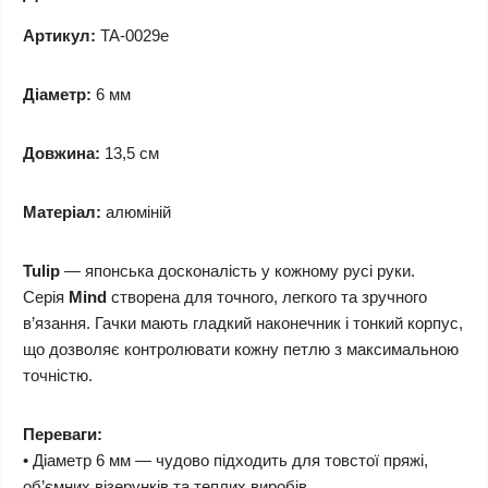
Артикул:
TA-0029e
Діаметр:
6 мм
Довжина:
13,5 см
Матеріал:
алюміній
Tulip
— японська досконалість у кожному русі руки.
Серія
Mind
створена для точного, легкого та зручного
в’язання. Гачки мають гладкий наконечник і тонкий корпус,
що дозволяє контролювати кожну петлю з максимальною
точністю.
Переваги:
• Діаметр 6 мм — чудово підходить для товстої пряжі,
об’ємних візерунків та теплих виробів.